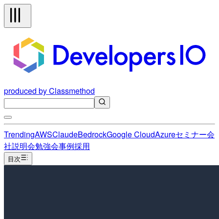
produced by Classmethod
Trending
AWS
Claude
Bedrock
Google Cloud
Azure
セミナー
会
社説明会
勉強会
事例
採用
目次