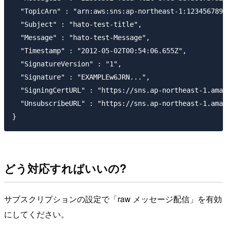
  "TopicArn" : "arn:aws:sns:ap-northeast-1:1234567890
  "Subject" : "hato-test-title",

  "Message" : "hato-test-Message",

  "Timestamp" : "2012-05-02T00:54:06.655Z",

  "SignatureVersion" : "1",

  "Signature" : "EXAMPLEw6JRN...",

  "SigningCertURL" : "https://sns.ap-northeast-1.amaz
  "UnsubscribeURL" : "https://sns.ap-northeast-1.amaz
どう対応すればいいの?
サブスクリプションの設定で「raw メッセージ配信」を有効
にしてください。