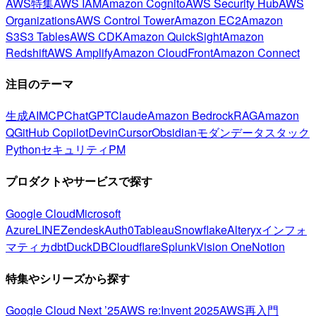
AWS特集
AWS IAM
Amazon Cognito
AWS Security Hub
AWS
Organizations
AWS Control Tower
Amazon EC2
Amazon
S3
S3 Tables
AWS CDK
Amazon QuickSight
Amazon
Redshift
AWS Amplify
Amazon CloudFront
Amazon Connect
注目のテーマ
生成AI
MCP
ChatGPT
Claude
Amazon Bedrock
RAG
Amazon
Q
GitHub Copilot
Devin
Cursor
Obsidian
モダンデータスタック
Python
セキュリティ
PM
プロダクトやサービスで探す
Google Cloud
Microsoft
Azure
LINE
Zendesk
Auth0
Tableau
Snowflake
Alteryx
インフォ
マティカ
dbt
DuckDB
Cloudflare
Splunk
Vision One
Notion
特集やシリーズから探す
Google Cloud Next ’25
AWS re:Invent 2025
AWS再入門