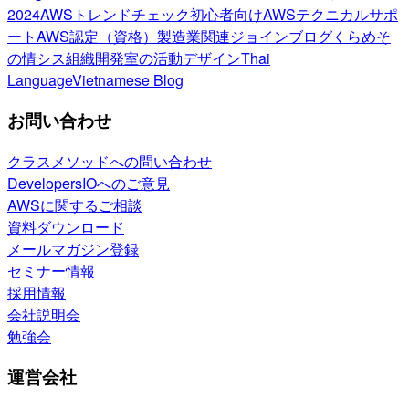
2024
AWSトレンドチェック
初心者向け
AWSテクニカルサポ
ート
AWS認定（資格）
製造業関連
ジョインブログ
くらめそ
の情シス
組織開発室の活動
デザイン
Thai
Language
Vietnamese Blog
お問い合わせ
クラスメソッドへの問い合わせ
DevelopersIOへのご意見
AWSに関するご相談
資料ダウンロード
メールマガジン登録
セミナー情報
採用情報
会社説明会
勉強会
運営会社