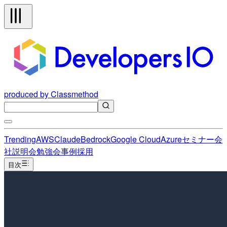
produced by Classmethod
Trending
AWS
Claude
Bedrock
Google Cloud
Azure
セミナー
会
社説明会
勉強会
事例
採用
目次