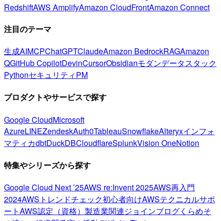
Redshift
AWS Amplify
Amazon CloudFront
Amazon Connect
注目のテーマ
生成AI
MCP
ChatGPT
Claude
Amazon Bedrock
RAG
Amazon
Q
GitHub Copilot
Devin
Cursor
Obsidian
モダンデータスタック
Python
セキュリティ
PM
プロダクトやサービスで探す
Google Cloud
Microsoft
Azure
LINE
Zendesk
Auth0
Tableau
Snowflake
Alteryx
インフォ
マティカ
dbt
DuckDB
Cloudflare
Splunk
Vision One
Notion
特集やシリーズから探す
Google Cloud Next ’25
AWS re:Invent 2025
AWS再入門
2024
AWSトレンドチェック
初心者向け
AWSテクニカルサポ
ート
AWS認定（資格）
製造業関連
ジョインブログ
くらめそ