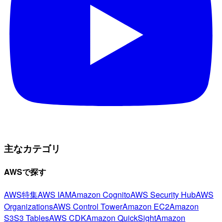
主なカテゴリ
AWSで探す
AWS特集
AWS IAM
Amazon Cognito
AWS Security Hub
AWS
Organizations
AWS Control Tower
Amazon EC2
Amazon
S3
S3 Tables
AWS CDK
Amazon QuickSight
Amazon