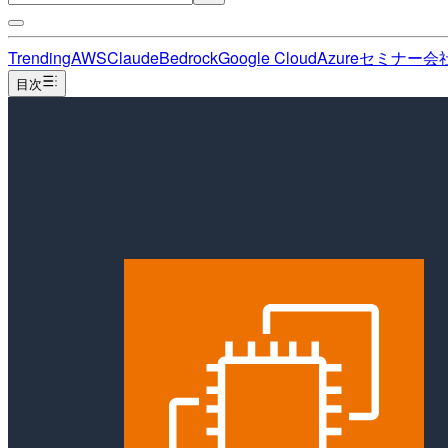
Trending
AWS
Claude
Bedrock
Google Cloud
Azure
セミナー
会
目次