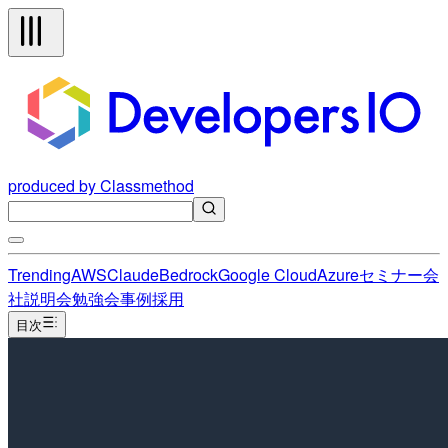
produced by Classmethod
Trending
AWS
Claude
Bedrock
Google Cloud
Azure
セミナー
会
社説明会
勉強会
事例
採用
目次