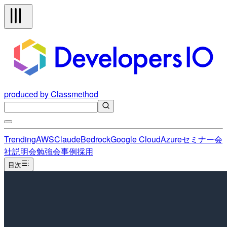
produced by Classmethod
Trending
AWS
Claude
Bedrock
Google Cloud
Azure
セミナー
会
社説明会
勉強会
事例
採用
目次