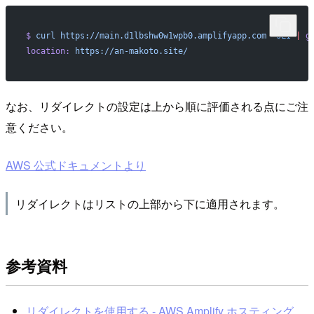
$
 curl
 https://main.d1lbshw0w1wpb0.amplifyapp.com
 -sLI
 |
 g
location:
 https://an-makoto.site/
なお、リダイレクトの設定は上から順に評価される点にご注
意ください。
AWS 公式ドキュメントより
リダイレクトはリストの上部から下に適用されます。
参考資料
リダイレクトを使用する - AWS Amplify ホスティング