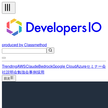
produced by Classmethod
Trending
AWS
Claude
Bedrock
Google Cloud
Azure
セミナー
会
社説明会
勉強会
事例
採用
目次