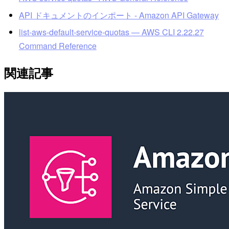
API ドキュメントのインポート - Amazon API Gateway
list-aws-default-service-quotas — AWS CLI 2.22.27
Command Reference
関連記事