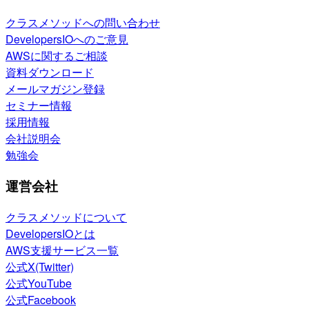
クラスメソッドへの問い合わせ
DevelopersIOへのご意見
AWSに関するご相談
資料ダウンロード
メールマガジン登録
セミナー情報
採用情報
会社説明会
勉強会
運営会社
クラスメソッドについて
DevelopersIOとは
AWS支援サービス一覧
公式X(Twitter)
公式YouTube
公式Facebook