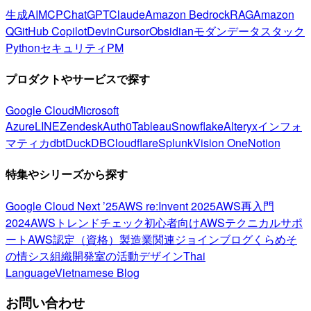
生成AI
MCP
ChatGPT
Claude
Amazon Bedrock
RAG
Amazon
Q
GitHub Copilot
Devin
Cursor
Obsidian
モダンデータスタック
Python
セキュリティ
PM
プロダクトやサービスで探す
Google Cloud
Microsoft
Azure
LINE
Zendesk
Auth0
Tableau
Snowflake
Alteryx
インフォ
マティカ
dbt
DuckDB
Cloudflare
Splunk
Vision One
Notion
特集やシリーズから探す
Google Cloud Next ’25
AWS re:Invent 2025
AWS再入門
2024
AWSトレンドチェック
初心者向け
AWSテクニカルサポ
ート
AWS認定（資格）
製造業関連
ジョインブログ
くらめそ
の情シス
組織開発室の活動
デザイン
Thai
Language
Vietnamese Blog
お問い合わせ