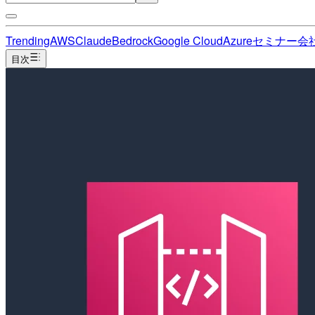
Trending
AWS
Claude
Bedrock
Google Cloud
Azure
セミナー
会
目次