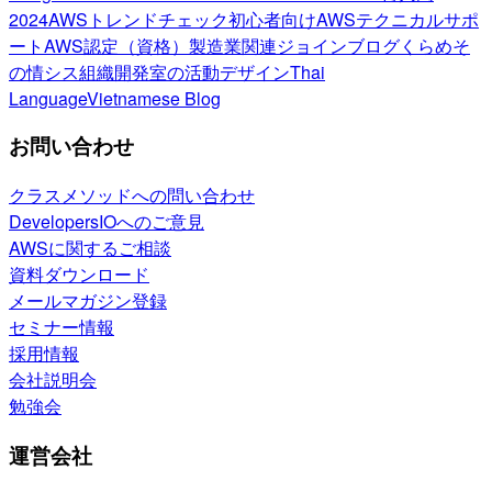
2024
AWSトレンドチェック
初心者向け
AWSテクニカルサポ
ート
AWS認定（資格）
製造業関連
ジョインブログ
くらめそ
の情シス
組織開発室の活動
デザイン
Thai
Language
Vietnamese Blog
お問い合わせ
クラスメソッドへの問い合わせ
DevelopersIOへのご意見
AWSに関するご相談
資料ダウンロード
メールマガジン登録
セミナー情報
採用情報
会社説明会
勉強会
運営会社