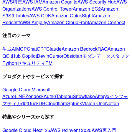
AWS特集
AWS IAM
Amazon Cognito
AWS Security Hub
AWS
Organizations
AWS Control Tower
Amazon EC2
Amazon
S3
S3 Tables
AWS CDK
Amazon QuickSight
Amazon
Redshift
AWS Amplify
Amazon CloudFront
Amazon Connect
注目のテーマ
生成AI
MCP
ChatGPT
Claude
Amazon Bedrock
RAG
Amazon
Q
GitHub Copilot
Devin
Cursor
Obsidian
モダンデータスタック
Python
セキュリティ
PM
プロダクトやサービスで探す
Google Cloud
Microsoft
Azure
LINE
Zendesk
Auth0
Tableau
Snowflake
Alteryx
インフォ
マティカ
dbt
DuckDB
Cloudflare
Splunk
Vision One
Notion
特集やシリーズから探す
Google Cloud Next ’25
AWS re:Invent 2025
AWS再入門