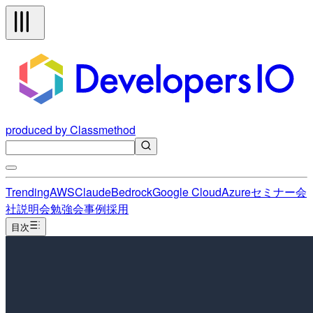
produced by Classmethod
Trending
AWS
Claude
Bedrock
Google Cloud
Azure
セミナー
会
社説明会
勉強会
事例
採用
目次