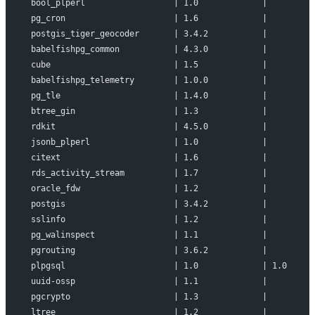
bool_plperl                  | 1.0             |         
pg_cron                      | 1.6             |         
postgis_tiger_geocoder       | 3.4.2           |         
babelfishpg_common           | 4.3.0           |         
cube                         | 1.5             |         
babelfishpg_telemetry        | 1.0.0           |         
pg_tle                       | 1.4.0           |         
btree_gin                    | 1.3             |         
rdkit                        | 4.5.0           |         
jsonb_plperl                 | 1.0             |         
citext                       | 1.6             |         
rds_activity_stream          | 1.7             |         
oracle_fdw                   | 1.2             |         
postgis                      | 3.4.2           |         
sslinfo                      | 1.2             |         
pg_walinspect                | 1.1             |         
pgrouting                    | 3.6.2           |         
plpgsql                      | 1.0             | 1.0     
uuid-ossp                    | 1.1             |         
pgcrypto                     | 1.3             |         
ltree                        | 1.2             |         