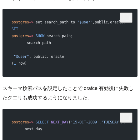
postgres
=>
 set search_path to 
"$user"
,public,oracle;
SET
postgres
=>
 SHOW
 search_path;
       search_path
-------------------------
 "$user"
, public, oracle
(
1
 row)
スキーマ検索パスを設定したことで orafce 有効後に失敗し
たクエリも成功するようになりました。
postgres
=>
 SELECT
 NEXT_DAY
(
'15-OCT-2009'
,
'TUESDAY'
);
      next_day
---------------------