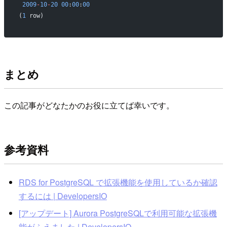
 2009
-
10
-
20
 00
:
00
:
00
(
1
 row)
まとめ
この記事がどなたかのお役に立てば幸いです。
参考資料
RDS for PostgreSQL で拡張機能を使用しているか確認
するには | DevelopersIO
[アップデート] Aurora PostgreSQLで利用可能な拡張機
能がふえました | DevelopersIO