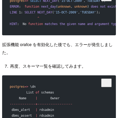
postgres
=>
 SELECT
 NEXT_DAY
(
'15-OCT-2009'
,
'TUESDAY'
);
ERROR
:  
function
 next_day
(
unknown
, 
unknown
) 
does
 not
 exist
LINE
 1: 
SELECT
 NEXT_DAY
(
'15-OCT-2009'
,
'TUESDAY'
);
               ^
HINT
:  No 
function
 matches
 the
 given
 name
 and
 argument
 typ
拡張機能 orafce を有効化した後でも、エラーが発生しまし
た。
再度、スキーマ一覧を確認してみます。
postgres
=>
 \dn
         List 
of
 schemas
     Name     
|
       Owner
--------------+-------------------
 dbms_alert   
|
 rdsadmin
 dbms_assert  
|
 rdsadmin