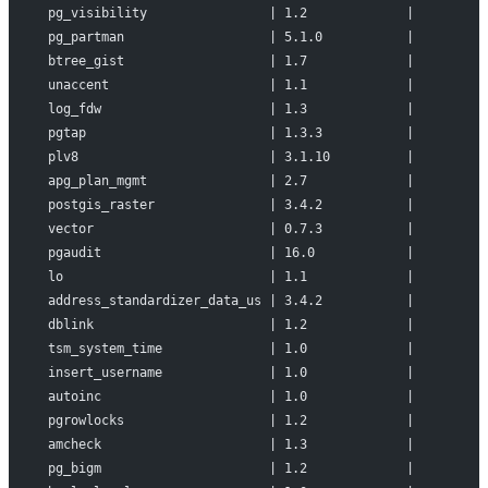
pg_visibility                | 1.2             |         
pg_partman                   | 5.1.0           |         
btree_gist                   | 1.7             |         
unaccent                     | 1.1             |         
log_fdw                      | 1.3             |         
pgtap                        | 1.3.3           |         
plv8                         | 3.1.10          |         
apg_plan_mgmt                | 2.7             |         
postgis_raster               | 3.4.2           |         
vector                       | 0.7.3           |         
pgaudit                      | 16.0            |         
lo                           | 1.1             |         
address_standardizer_data_us | 3.4.2           |         
dblink                       | 1.2             |         
tsm_system_time              | 1.0             |         
insert_username              | 1.0             |         
autoinc                      | 1.0             |         
pgrowlocks                   | 1.2             |         
amcheck                      | 1.3             |         
pg_bigm                      | 1.2             |         