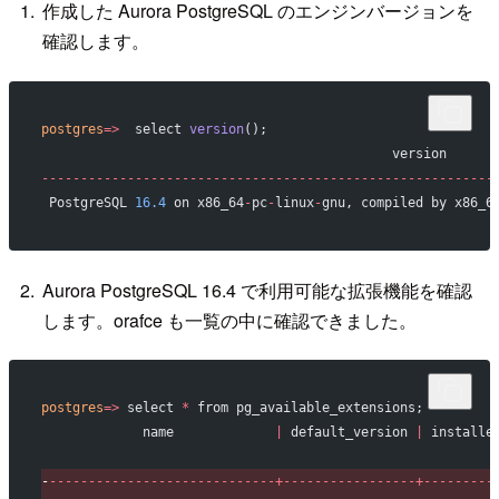
作成した Aurora PostgreSQL のエンジンバージョンを
確認します。
postgres
=>
  select 
version
();
                                             version
----------------------------------------------------------
 PostgreSQL 
16.4
 on x86_64
-
pc
-
linux
-
gnu, compiled by x86_6
Aurora PostgreSQL 16.4 で利用可能な拡張機能を確認
します。orafce も一覧の中に確認できました。
postgres
=>
 select 
*
 from pg_available_extensions;
            name             
|
 default_version 
|
 installe
-
-----------------------------+-----------------+---------