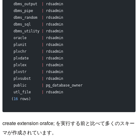
 dbms_output  
|
 rdsadmin
 dbms_pipe    
|
 rdsadmin
 dbms_random  
|
 rdsadmin
 dbms_sql     
|
 rdsadmin
 dbms_utility 
|
 rdsadmin
 oracle       
|
 rdsadmin
 plunit       
|
 rdsadmin
 plvchr       
|
 rdsadmin
 plvdate      
|
 rdsadmin
 plvlex       
|
 rdsadmin
 plvstr       
|
 rdsadmin
 plvsubst     
|
 rdsadmin
 public       
|
 pg_database_owner
 utl_file     
|
 rdsadmin
(
16
 rows)
create extension orafce; を実行する前と比べて多くのスキー
マが作成されています。