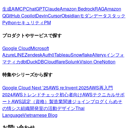
生成AI
MCP
ChatGPT
Claude
Amazon Bedrock
RAG
Amazon
Q
GitHub Copilot
Devin
Cursor
Obsidian
モダンデータスタック
Python
セキュリティ
PM
プロダクトやサービスで探す
Google Cloud
Microsoft
Azure
LINE
Zendesk
Auth0
Tableau
Snowflake
Alteryx
インフォ
マティカ
dbt
DuckDB
Cloudflare
Splunk
Vision One
Notion
特集やシリーズから探す
Google Cloud Next ’25
AWS re:Invent 2025
AWS再入門
2024
AWSトレンドチェック
初心者向け
AWSテクニカルサポ
ート
AWS認定（資格）
製造業関連
ジョインブログ
くらめそ
の情シス
組織開発室の活動
デザイン
Thai
Language
Vietnamese Blog
お問い合わせ