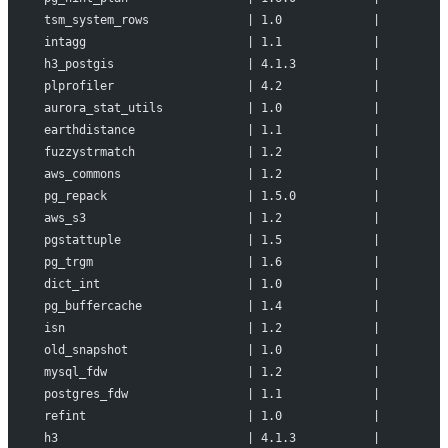
tsm_system_rows              | 1.0             |         
intagg                       | 1.1             |         
h3_postgis                   | 4.1.3           |         
plprofiler                   | 4.2             |         
aurora_stat_utils            | 1.0             |         
earthdistance                | 1.1             |         
fuzzystrmatch                | 1.2             |         
aws_commons                  | 1.2             |         
pg_repack                    | 1.5.0           |         
aws_s3                       | 1.2             |         
pgstattuple                  | 1.5             |         
pg_trgm                      | 1.6             |         
dict_int                     | 1.0             |         
pg_buffercache               | 1.4             |         
isn                          | 1.2             |         
old_snapshot                 | 1.0             |         
mysql_fdw                    | 1.2             |         
postgres_fdw                 | 1.1             |         
refint                       | 1.0             |         
h3                           | 4.1.3           |         