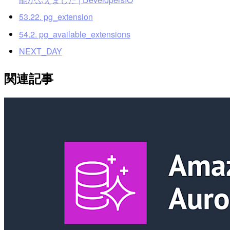
53.22. pg_extension
54.2. pg_available_extensions
NEXT_DAY
関連記事