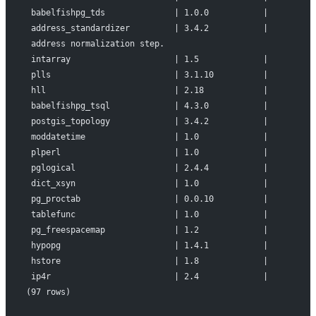
babelfishpg_tds              | 1.0.0           |         
address_standardizer         | 3.4.2           |         
address normalization step.
intarray                     | 1.5             |         
plls                         | 3.1.10          |         
hll                          | 2.18            |         
babelfishpg_tsql             | 4.3.0           |         
postgis_topology             | 3.4.2           |         
moddatetime                  | 1.0             |         
plperl                       | 1.0             |         
pglogical                    | 2.4.4           |         
dict_xsyn                    | 1.0             |         
pg_proctab                   | 0.0.10          |         
tablefunc                    | 1.0             |         
pg_freespacemap              | 1.2             |         
hypopg                       | 1.4.1           |         
hstore                       | 1.8             |         
ip4r                         | 2.4             |         
(97 rows)