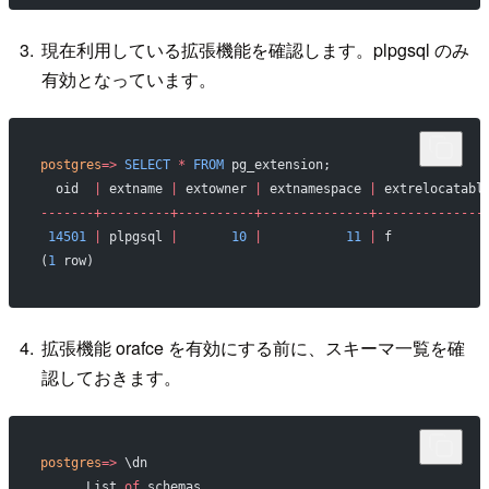
現在利用している拡張機能を確認します。plpgsql のみ
有効となっています。
postgres
=>
 SELECT
 *
 FROM
 pg_extension;
  oid  
|
 extname 
|
 extowner 
|
 extnamespace 
|
 extrelocatabl
-------+---------+----------+--------------+--------------
 14501
 |
 plpgsql 
|
       10
 |
           11
 |
 f            
(
1
 row)
拡張機能 orafce を有効にする前に、スキーマ一覧を確
認しておきます。
postgres
=>
 \dn
      List 
of
 schemas