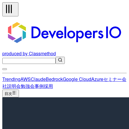
produced by Classmethod
Trending
AWS
Claude
Bedrock
Google Cloud
Azure
セミナー
会
社説明会
勉強会
事例
採用
目次