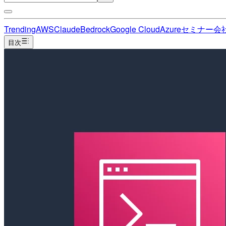
Trending
AWS
Claude
Bedrock
Google Cloud
Azure
セミナー
会
目次