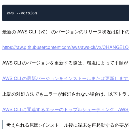
最新の AWS CLI（v2） のバージョンのリリース状況は
https://raw.githubusercontent.com/aws/aws-cli/v2/CHANGELO
AWS CLI のバージョンを更新する際は、環境によって手
AWS CLI の最新バージョンをインストールまたは更新します。 - AWS 
上記の対処方法でもエラーが解消されない場合は、以下トラ
AWS CLI に関連するエラーのトラブルシューティング - AWS Comma
考えられる原因: インストール後に端末を再起動する必要が