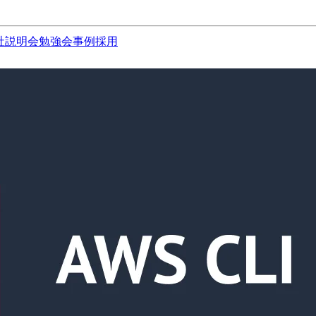
社説明会
勉強会
事例
採用