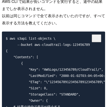
AWS CLI で結果が長いコマンドを実行すると、途中の結果
までしか表示されません。
以前は同じコマンドで全て表示されていたのですが、すべて
表示する方法を教えてください。
$ aws s3api list-objects \

      --bucket aws-cloudtrail-logs-123456789

{

    "Contents": [

        {

            "Key": "AWSLogs/123456789/CloudTrail/",

            "LastModified": "2000-01-02T03:04:05+00:0
            "ETag": "\"123456789123456789123456789\""
            "Size": 0,

            "StorageClass": "STANDARD",

            "Owner": {
