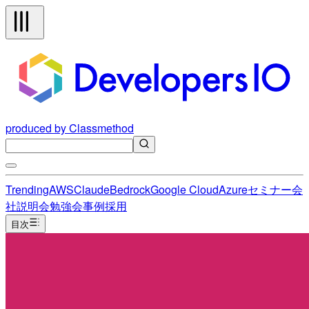
produced by Classmethod
Trending
AWS
Claude
Bedrock
Google Cloud
Azure
セミナー
会
社説明会
勉強会
事例
採用
目次