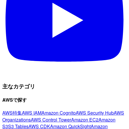
主なカテゴリ
AWSで探す
AWS特集
AWS IAM
Amazon Cognito
AWS Security Hub
AWS
Organizations
AWS Control Tower
Amazon EC2
Amazon
S3
S3 Tables
AWS CDK
Amazon QuickSight
Amazon