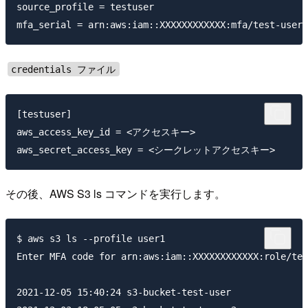
source_profile = testuser

credentials ファイル
[testuser]

aws_access_key_id = <アクセスキー>

その後、AWS S3 ls コマンドを実行します。
$ aws s3 ls --profile user1

Enter MFA code for arn:aws:iam::XXXXXXXXXXXX:role/
2021-12-05 15:40:24 s3-bucket-test-user
