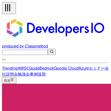
produced by Classmethod
Trending
AWS
Claude
Bedrock
Google Cloud
Azure
セミナー
会
社説明会
勉強会
事例
採用
目次