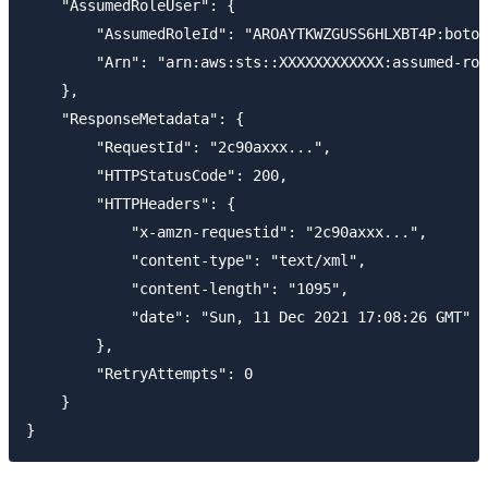
    "AssumedRoleUser": {

        "AssumedRoleId": "AROAYTKWZGUSS6HLXBT4P:botoc
        "Arn": "arn:aws:sts::XXXXXXXXXXXX:assumed-rol
    },

    "ResponseMetadata": {

        "RequestId": "2c90axxx...",

        "HTTPStatusCode": 200,

        "HTTPHeaders": {

            "x-amzn-requestid": "2c90axxx...",

            "content-type": "text/xml",

            "content-length": "1095",

            "date": "Sun, 11 Dec 2021 17:08:26 GM
        },

        "RetryAttempts": 0

    }
