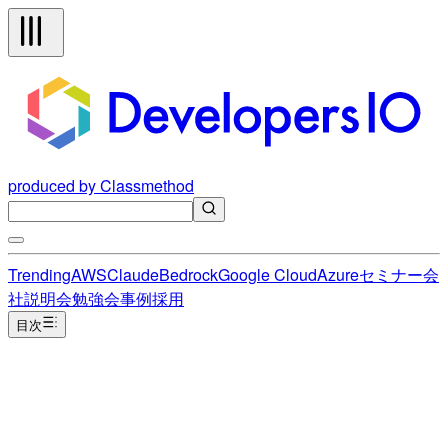
produced by Classmethod
Trending
AWS
Claude
Bedrock
Google Cloud
Azure
セミナー
会
社説明会
勉強会
事例
採用
目次