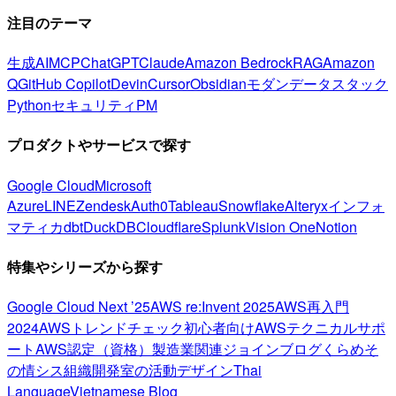
注目のテーマ
生成AI
MCP
ChatGPT
Claude
Amazon Bedrock
RAG
Amazon
Q
GitHub Copilot
Devin
Cursor
Obsidian
モダンデータスタック
Python
セキュリティ
PM
プロダクトやサービスで探す
Google Cloud
Microsoft
Azure
LINE
Zendesk
Auth0
Tableau
Snowflake
Alteryx
インフォ
マティカ
dbt
DuckDB
Cloudflare
Splunk
Vision One
Notion
特集やシリーズから探す
Google Cloud Next ’25
AWS re:Invent 2025
AWS再入門
2024
AWSトレンドチェック
初心者向け
AWSテクニカルサポ
ート
AWS認定（資格）
製造業関連
ジョインブログ
くらめそ
の情シス
組織開発室の活動
デザイン
Thai
Language
Vietnamese Blog