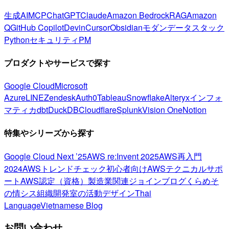
生成AI
MCP
ChatGPT
Claude
Amazon Bedrock
RAG
Amazon
Q
GitHub Copilot
Devin
Cursor
Obsidian
モダンデータスタック
Python
セキュリティ
PM
プロダクトやサービスで探す
Google Cloud
Microsoft
Azure
LINE
Zendesk
Auth0
Tableau
Snowflake
Alteryx
インフォ
マティカ
dbt
DuckDB
Cloudflare
Splunk
Vision One
Notion
特集やシリーズから探す
Google Cloud Next ’25
AWS re:Invent 2025
AWS再入門
2024
AWSトレンドチェック
初心者向け
AWSテクニカルサポ
ート
AWS認定（資格）
製造業関連
ジョインブログ
くらめそ
の情シス
組織開発室の活動
デザイン
Thai
Language
Vietnamese Blog
お問い合わせ