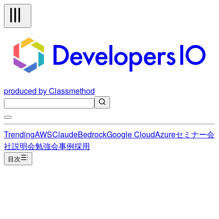
produced by Classmethod
Trending
AWS
Claude
Bedrock
Google Cloud
Azure
セミナー
会
社説明会
勉強会
事例
採用
目次