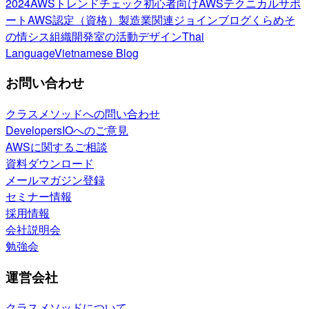
2024
AWSトレンドチェック
初心者向け
AWSテクニカルサポ
ート
AWS認定（資格）
製造業関連
ジョインブログ
くらめそ
の情シス
組織開発室の活動
デザイン
Thai
Language
Vietnamese Blog
お問い合わせ
クラスメソッドへの問い合わせ
DevelopersIOへのご意見
AWSに関するご相談
資料ダウンロード
メールマガジン登録
セミナー情報
採用情報
会社説明会
勉強会
運営会社
クラスメソッドについて