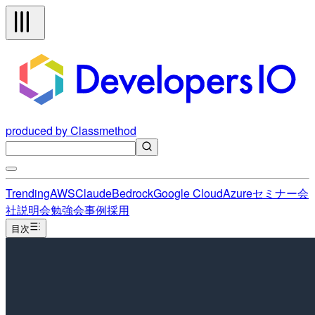
produced by Classmethod
Trending
AWS
Claude
Bedrock
Google Cloud
Azure
セミナー
会
社説明会
勉強会
事例
採用
目次