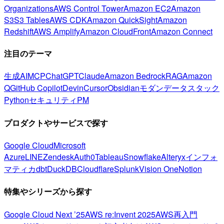
Organizations
AWS Control Tower
Amazon EC2
Amazon
S3
S3 Tables
AWS CDK
Amazon QuickSight
Amazon
Redshift
AWS Amplify
Amazon CloudFront
Amazon Connect
注目のテーマ
生成AI
MCP
ChatGPT
Claude
Amazon Bedrock
RAG
Amazon
Q
GitHub Copilot
Devin
Cursor
Obsidian
モダンデータスタック
Python
セキュリティ
PM
プロダクトやサービスで探す
Google Cloud
Microsoft
Azure
LINE
Zendesk
Auth0
Tableau
Snowflake
Alteryx
インフォ
マティカ
dbt
DuckDB
Cloudflare
Splunk
Vision One
Notion
特集やシリーズから探す
Google Cloud Next ’25
AWS re:Invent 2025
AWS再入門