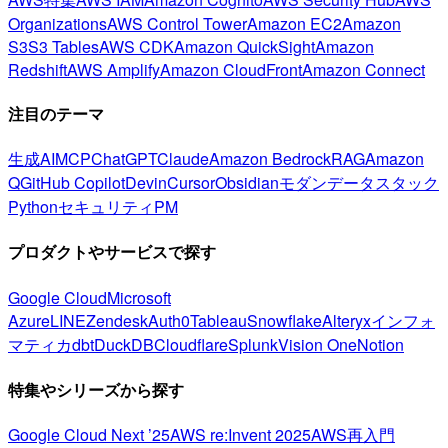
Organizations
AWS Control Tower
Amazon EC2
Amazon
S3
S3 Tables
AWS CDK
Amazon QuickSight
Amazon
Redshift
AWS Amplify
Amazon CloudFront
Amazon Connect
注目のテーマ
生成AI
MCP
ChatGPT
Claude
Amazon Bedrock
RAG
Amazon
Q
GitHub Copilot
Devin
Cursor
Obsidian
モダンデータスタック
Python
セキュリティ
PM
プロダクトやサービスで探す
Google Cloud
Microsoft
Azure
LINE
Zendesk
Auth0
Tableau
Snowflake
Alteryx
インフォ
マティカ
dbt
DuckDB
Cloudflare
Splunk
Vision One
Notion
特集やシリーズから探す
Google Cloud Next ’25
AWS re:Invent 2025
AWS再入門