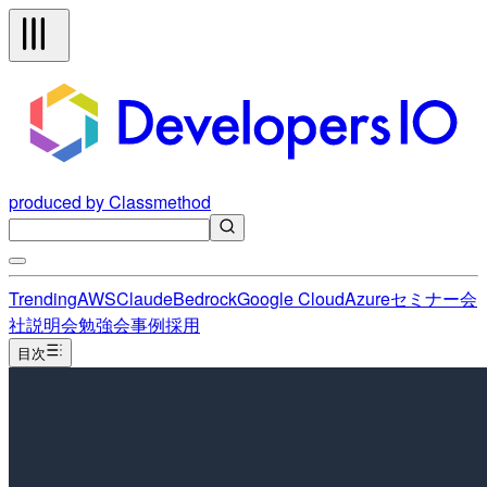
produced by Classmethod
Trending
AWS
Claude
Bedrock
Google Cloud
Azure
セミナー
会
社説明会
勉強会
事例
採用
目次