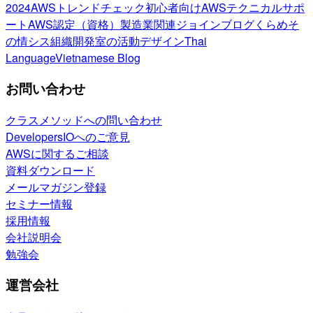
2024
AWSトレンドチェック
初心者向け
AWSテクニカルサポ
ート
AWS認定（資格）
製造業関連
ジョインブログ
くらめそ
の情シス
組織開発室の活動
デザイン
Thai
Language
Vietnamese Blog
お問い合わせ
クラスメソッドへの問い合わせ
DevelopersIOへのご意見
AWSに関するご相談
資料ダウンロード
メールマガジン登録
セミナー情報
採用情報
会社説明会
勉強会
運営会社