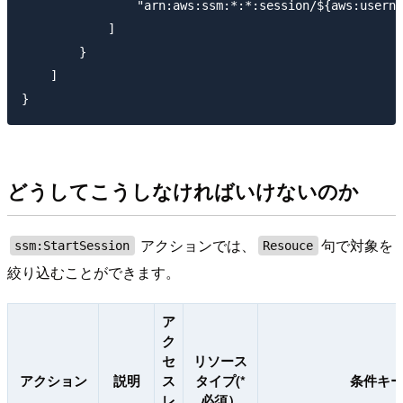
                "arn:aws:ssm:*:*:session/${aws:userna
            ]

        }

    ]

どうしてこうしなければいけないのか
アクションでは、
句で対象を
ssm:StartSession
Resouce
絞り込むことができます。
ア
ク
セ
リソース
アクション
説明
ス
タイプ(*
条件キ
レ
必須）