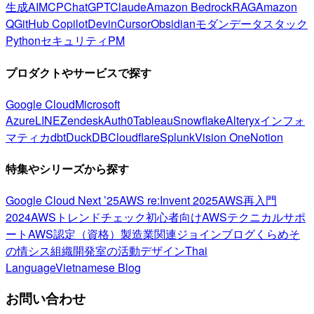
生成AI
MCP
ChatGPT
Claude
Amazon Bedrock
RAG
Amazon
Q
GitHub Copilot
Devin
Cursor
Obsidian
モダンデータスタック
Python
セキュリティ
PM
プロダクトやサービスで探す
Google Cloud
Microsoft
Azure
LINE
Zendesk
Auth0
Tableau
Snowflake
Alteryx
インフォ
マティカ
dbt
DuckDB
Cloudflare
Splunk
Vision One
Notion
特集やシリーズから探す
Google Cloud Next ’25
AWS re:Invent 2025
AWS再入門
2024
AWSトレンドチェック
初心者向け
AWSテクニカルサポ
ート
AWS認定（資格）
製造業関連
ジョインブログ
くらめそ
の情シス
組織開発室の活動
デザイン
Thai
Language
Vietnamese Blog
お問い合わせ