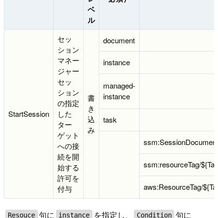
ベ
ル
セッ
document
ション
マネー
instance
ジャー
セッ
managed-
ション
instance
書
の指定
き
StartSession
した
込
task
ター
み
ゲット
ssm:SessionDocumen
への接
続を開
ssm:resourceTag/${Ta
始する
許可を
aws:ResourceTag/${Ta
付与
句に
を指定し、
句に
Resouce
instance
Condition