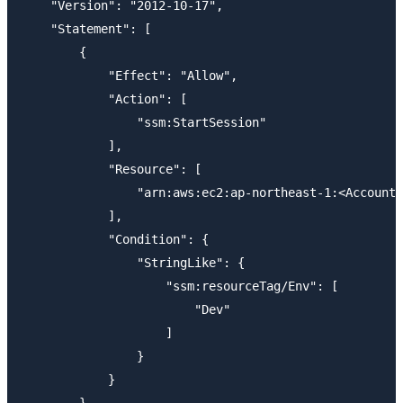
    "Version": "2012-10-17",

    "Statement": [

        {

            "Effect": "Allow",

            "Action": [

                "ssm:StartSession"

            ],

            "Resource": [

                "arn:aws:ec2:ap-northeast-1:<AccountI
            ],

            "Condition": {

                "StringLike": {

                    "ssm:resourceTag/Env": [

                        "Dev"

                    ]

                }

            }

        },
