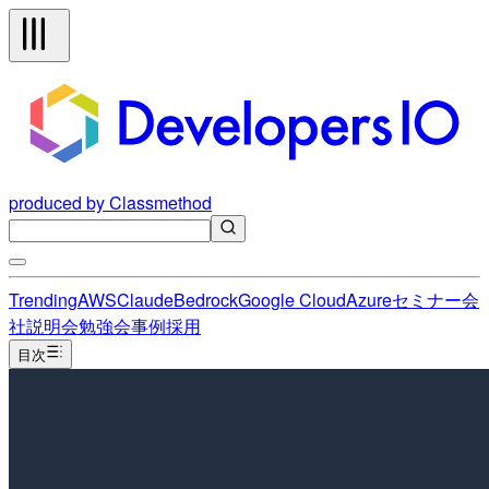
produced by Classmethod
Trending
AWS
Claude
Bedrock
Google Cloud
Azure
セミナー
会
社説明会
勉強会
事例
採用
目次