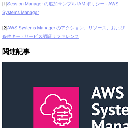
[1]
Session Manager の追加サンプル IAM ポリシー - AWS
Systems Manager
[2]
AWS Systems Manager のアクション、リソース、および
条件キー - サービス認証リファレンス
関連記事