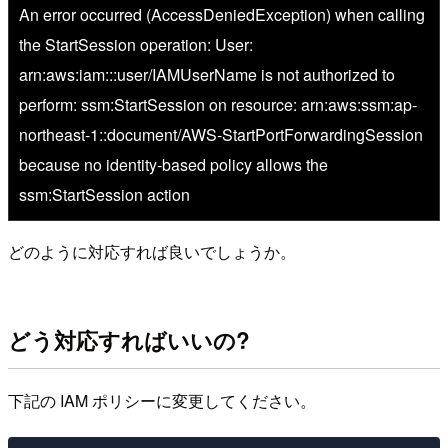
An error occurred (AccessDeniedException) when calling
the StartSession operation: User:
arn:aws:iam::
:user/IAMUserName is not authorized to
perform: ssm:StartSession on resource: arn:aws:ssm:ap-
northeast-1::document/AWS-StartPortForwardingSession
because no identity-based policy allows the
ssm:StartSession action
どのように対応すれば良いでしょうか。
どう対応すればいいの?
下記の IAM ポリシーに変更してください。