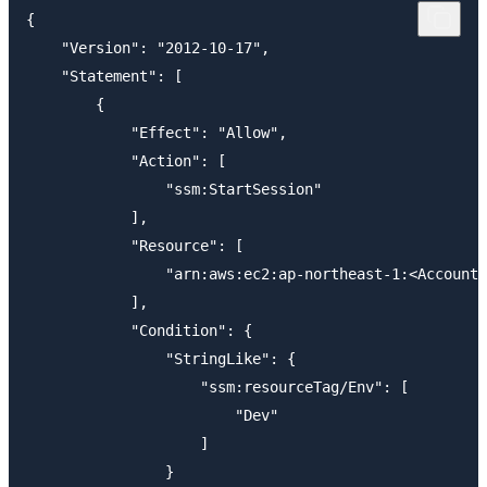
{

    "Version": "2012-10-17",

    "Statement": [

        {

            "Effect": "Allow",

            "Action": [

                "ssm:StartSession"

            ],

            "Resource": [

                "arn:aws:ec2:ap-northeast-1:<AccountI
            ],

            "Condition": {

                "StringLike": {

                    "ssm:resourceTag/Env": [

                        "Dev"

                    ]

                }
