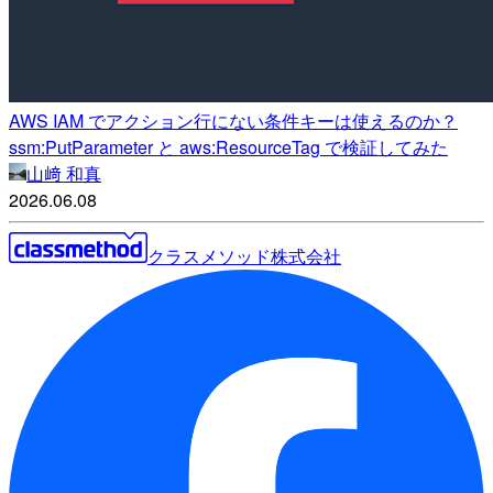
AWS IAM でアクション行にない条件キーは使えるのか？
ssm:PutParameter と aws:ResourceTag で検証してみた
山﨑 和真
2026.06.08
クラスメソッド株式会社