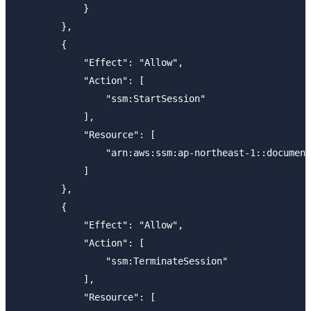
            }

        },

        {

            "Effect": "Allow",

            "Action": [

                "ssm:StartSession"

            ],

            "Resource": [

                "arn:aws:ssm:ap-northeast-1::document
            ]

        },

        {

            "Effect": "Allow",

            "Action": [

                "ssm:TerminateSession"

            ],

            "Resource": [
