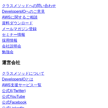
クラスメソッドへの問い合わせ
DevelopersIOへのご意見
AWSに関するご相談
資料ダウンロード
メールマガジン登録
セミナー情報
採用情報
会社説明会
勉強会
運営会社
クラスメソッドについて
DevelopersIOとは
AWS支援サービス一覧
公式X(Twitter)
公式YouTube
公式Facebook
公式LinkedIn