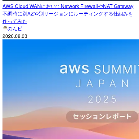
AWS Cloud WANにおいてNetwork FirewallやNAT Gateway
不調時に別AZや別リージョンにルーティングする仕組みを
作ってみた
のんピ
2026.08.03