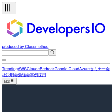
produced by Classmethod
Trending
AWS
Claude
Bedrock
Google Cloud
Azure
セミナー
会
社説明会
勉強会
事例
採用
目次