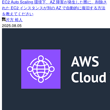
EC2 Auto Scaling 環境下、AZ 障害が発生した際に、削除さ
れた EC2 インスタンスが別の AZ で自動的に復旧する方法
を教えてください
片方 裕人
2025.08.05