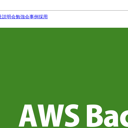
社説明会
勉強会
事例
採用