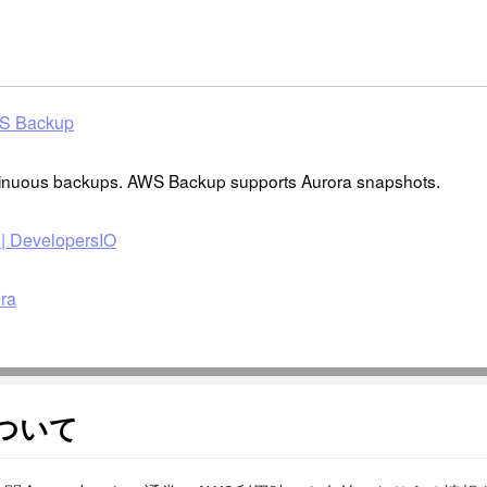
AWS Backup
tinuous backups. AWS Backup supports Aurora snapshots.
evelopersIO
ra
ついて