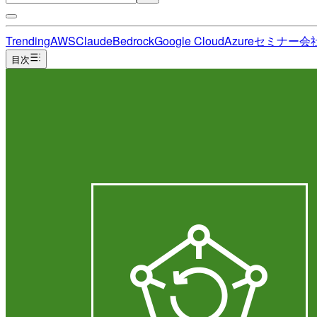
Trending
AWS
Claude
Bedrock
Google Cloud
Azure
セミナー
会
目次