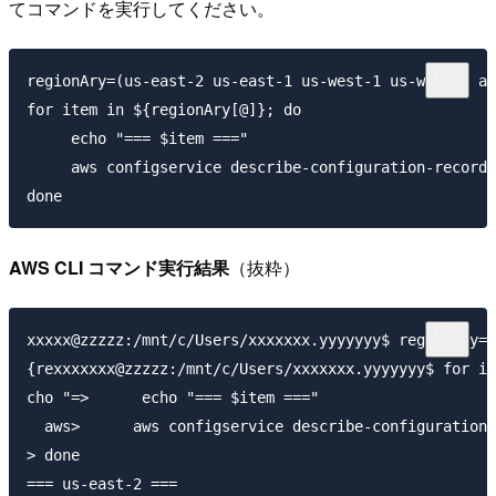
てコマンドを実行してください。
regionAry=(us-east-2 us-east-1 us-west-1 us-west-2 af
for item in ${regionAry[@]}; do

     echo "=== $item ==="

     aws configservice describe-configuration-recorde
AWS CLI コマンド実行結果
（抜粋）
xxxxx@zzzzz:/mnt/c/Users/xxxxxxx.yyyyyyy$ regionAry=(
{rexxxxxxx@zzzzz:/mnt/c/Users/xxxxxxx.yyyyyyy$ for it
cho "=>      echo "=== $item ==="

  aws>      aws configservice describe-configuration-
> done

=== us-east-2 ===
