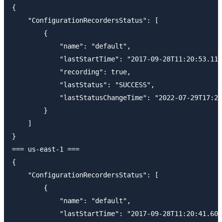
{

    "ConfigurationRecordersStatus": [

        {

            "name": "default",

            "lastStartTime": "2017-09-28T11:20:53.117
            "recording": true,

            "lastStatus": "SUCCESS",

            "lastStatusChangeTime": "2022-07-29T17:21
        }

    ]

}

=== us-east-1 ===

{

    "ConfigurationRecordersStatus": [

        {

            "name": "default",

            "lastStartTime": "2017-09-28T11:20:41.608