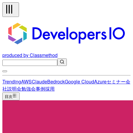
produced by Classmethod
Trending
AWS
Claude
Bedrock
Google Cloud
Azure
セミナー
会
社説明会
勉強会
事例
採用
目次