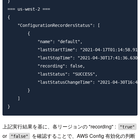
}

=== us-west-2 ===

{

    "ConfigurationRecordersStatus": [

        {

            "name": "default",

            "lastStartTime": "2021-04-17T01:14:58.911
            "lastStopTime": "2021-04-30T17:41:36.6300
            "recording": false,

            "lastStatus": "SUCCESS",

            "lastStatusChangeTime": "2021-04-30T16:41
        }

    ]

上記実行結果を基に、各リージョンの "recording" :
"true"
or
を確認することで、AWS Config 有効化の判断
"false"