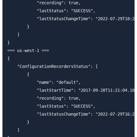
            "recording": true,

            "lastStatus": "SUCCESS",

            "lastStatusChangeTime": "2022-07-29T18:20
        }

    ]

}

=== us-west-1 ===

{

    "ConfigurationRecordersStatus": [

        {

            "name": "default",

            "lastStartTime": "2017-09-28T11:21:04.102
            "recording": true,

            "lastStatus": "SUCCESS",

            "lastStatusChangeTime": "2022-07-29T16:21
        }

    ]
