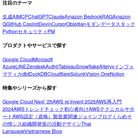
注目のテーマ
生成AI
MCP
ChatGPT
Claude
Amazon Bedrock
RAG
Amazon
Q
GitHub Copilot
Devin
Cursor
Obsidian
モダンデータスタック
Python
セキュリティ
PM
プロダクトやサービスで探す
Google Cloud
Microsoft
Azure
LINE
Zendesk
Auth0
Tableau
Snowflake
Alteryx
インフォ
マティカ
dbt
DuckDB
Cloudflare
Splunk
Vision One
Notion
特集やシリーズから探す
Google Cloud Next ’25
AWS re:Invent 2025
AWS再入門
2024
AWSトレンドチェック
初心者向け
AWSテクニカルサポ
ート
AWS認定（資格）
製造業関連
ジョインブログ
くらめそ
の情シス
組織開発室の活動
デザイン
Thai
Language
Vietnamese Blog