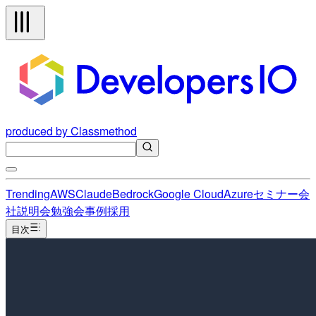
produced by Classmethod
Trending
AWS
Claude
Bedrock
Google Cloud
Azure
セミナー
会
社説明会
勉強会
事例
採用
目次