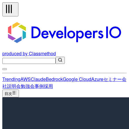
produced by Classmethod
Trending
AWS
Claude
Bedrock
Google Cloud
Azure
セミナー
会
社説明会
勉強会
事例
採用
目次