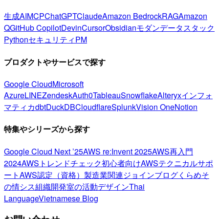
生成AI
MCP
ChatGPT
Claude
Amazon Bedrock
RAG
Amazon
Q
GitHub Copilot
Devin
Cursor
Obsidian
モダンデータスタック
Python
セキュリティ
PM
プロダクトやサービスで探す
Google Cloud
Microsoft
Azure
LINE
Zendesk
Auth0
Tableau
Snowflake
Alteryx
インフォ
マティカ
dbt
DuckDB
Cloudflare
Splunk
Vision One
Notion
特集やシリーズから探す
Google Cloud Next ’25
AWS re:Invent 2025
AWS再入門
2024
AWSトレンドチェック
初心者向け
AWSテクニカルサポ
ート
AWS認定（資格）
製造業関連
ジョインブログ
くらめそ
の情シス
組織開発室の活動
デザイン
Thai
Language
Vietnamese Blog