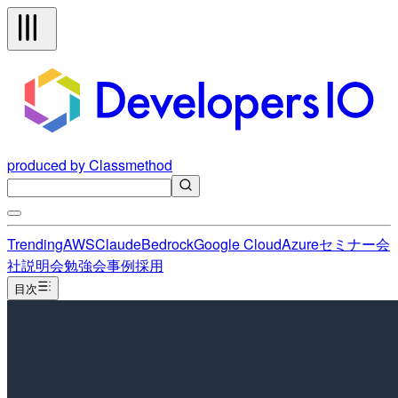
produced by Classmethod
Trending
AWS
Claude
Bedrock
Google Cloud
Azure
セミナー
会
社説明会
勉強会
事例
採用
目次