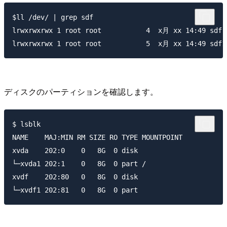
$ll /dev/ | grep sdf

lrwxrwxrwx 1 root root           4  x月 xx 14:49 sdf -
ディスクのパーティションを確認します。
$ lsblk

NAME    MAJ:MIN RM SIZE RO TYPE MOUNTPOINT

xvda    202:0    0   8G  0 disk 

└─xvda1 202:1    0   8G  0 part /

xvdf    202:80   0   8G  0 disk 
