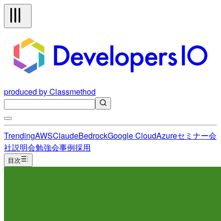
produced by Classmethod
Trending
AWS
Claude
Bedrock
Google Cloud
Azure
セミナー
会
社説明会
勉強会
事例
採用
目次