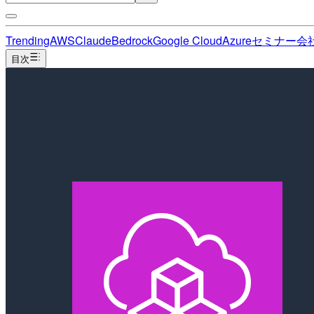
Trending
AWS
Claude
Bedrock
Google Cloud
Azure
セミナー
会
目次