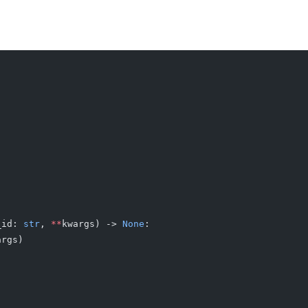
_id: 
str
, 
**
kwargs) -> 
None
:
args)