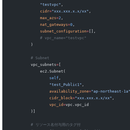
            "testvpc"
,
            cidr
=
"xxx.xxx.x.x/xx"
,
            max_azs
=
2
,
            nat_gateways
=
0
,
            subnet_configuration
=
[],
            # vpc_name="testvpc"
        )
        # Subnet
        vpc_subnets
=
[
            ec2.Subnet(
                self
,
                "test_Public1"
,
                availability_zone
=
"ap-northeast-1a
                cidr_block
=
"xxx.xxx.x.x/xx"
,
                vpc_id
=
vpc.vpc_id
        )]
        # リソース名付与用のタグ付