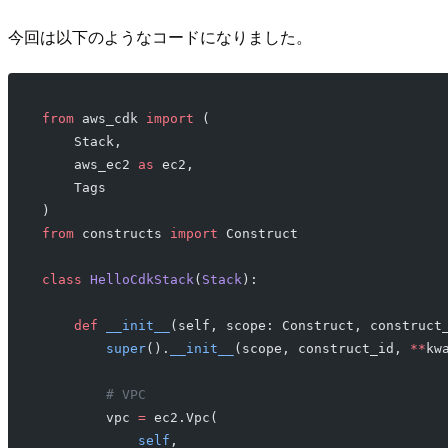
今回は以下のようなコードになりました。
from
 aws_cdk 
import
 (
    Stack,
    aws_ec2 
as
 ec2,
    Tags
)
from
 constructs 
import
 Construct
class
 HelloCdkStack
(
Stack
):
    def
 __init__
(self, scope: Construct, construct
        super
().
__init__
(scope, construct_id, 
**
kw
        # VPC
        vpc 
=
 ec2.Vpc(
            self
,