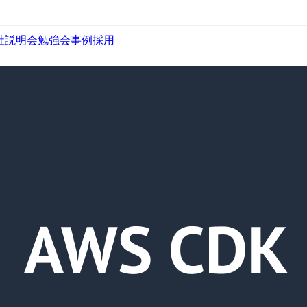
社説明会
勉強会
事例
採用