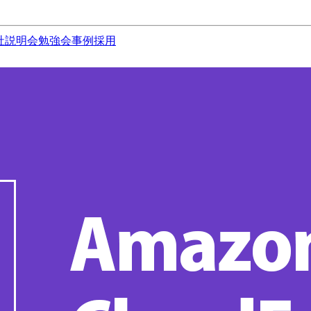
社説明会
勉強会
事例
採用