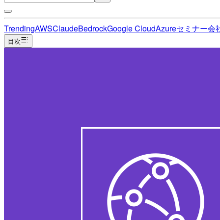
Trending
AWS
Claude
Bedrock
Google Cloud
Azure
セミナー
会
目次