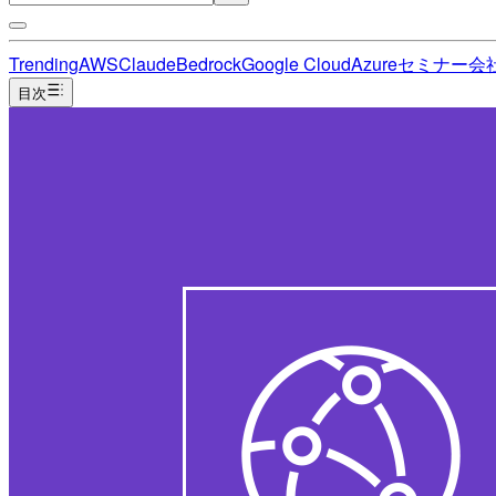
Trending
AWS
Claude
Bedrock
Google Cloud
Azure
セミナー
会
目次