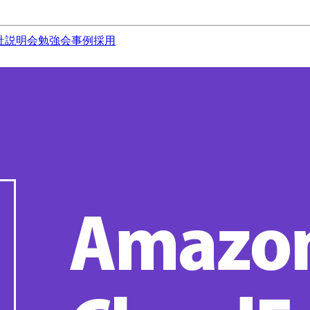
社説明会
勉強会
事例
採用