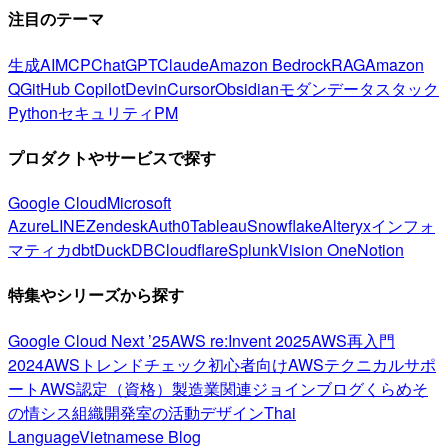
注目のテーマ
生成AI
MCP
ChatGPT
Claude
Amazon Bedrock
RAG
Amazon
Q
GitHub Copilot
Devin
Cursor
Obsidian
モダンデータスタック
Python
セキュリティ
PM
プロダクトやサービスで探す
Google Cloud
Microsoft
Azure
LINE
Zendesk
Auth0
Tableau
Snowflake
Alteryx
インフォ
マティカ
dbt
DuckDB
Cloudflare
Splunk
Vision One
Notion
特集やシリーズから探す
Google Cloud Next ’25
AWS re:Invent 2025
AWS再入門
2024
AWSトレンドチェック
初心者向け
AWSテクニカルサポ
ート
AWS認定（資格）
製造業関連
ジョインブログ
くらめそ
の情シス
組織開発室の活動
デザイン
Thai
Language
Vietnamese Blog