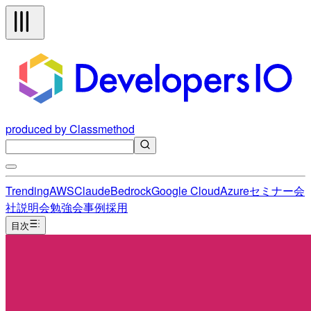
produced by Classmethod
Trending
AWS
Claude
Bedrock
Google Cloud
Azure
セミナー
会
社説明会
勉強会
事例
採用
目次