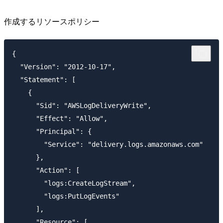
作成するリソースポリシー
{

  "Version": "2012-10-17",

  "Statement": [

    {

      "Sid": "AWSLogDeliveryWrite",

      "Effect": "Allow",

      "Principal": {

        "Service": "delivery.logs.amazonaws.com"

      },

      "Action": [

        "logs:CreateLogStream",

        "logs:PutLogEvents"

      ],

      "Resource": [
