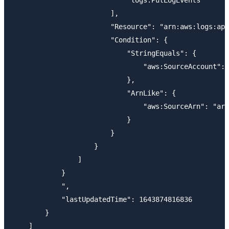
                        ],

                        "Resource": "arn:aws:logs:ap-
                        "Condition": {

                            "StringEquals": {

                                "aws:SourceAccount": 
                            },

                            "ArnLike": {

                                "aws:SourceArn": "arn
                            }

                        }

                    }

                ]

            }

            ",

            "lastUpdatedTime": 1643874816836

        }

    ]
