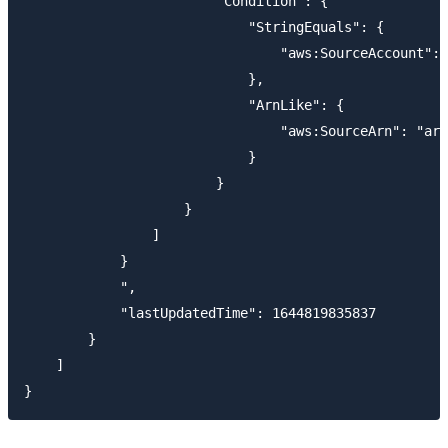
                        "Condition": {

                            "StringEquals": {

                                "aws:SourceAccount": 
                            },

                            "ArnLike": {

                                "aws:SourceArn": "arn
                            }

                        }

                    }

                ]

            }

            ",

            "lastUpdatedTime": 1644819835837

        }

    ]
