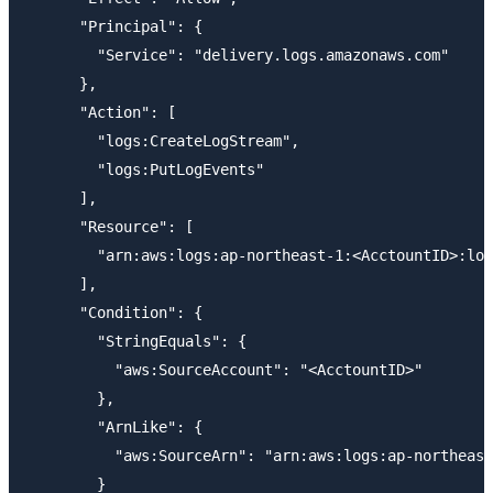
      "Principal": {

        "Service": "delivery.logs.amazonaws.com"

      },

      "Action": [

        "logs:CreateLogStream",

        "logs:PutLogEvents"

      ],

      "Resource": [

        "arn:aws:logs:ap-northeast-1:<AcctountID>:log
      ],

      "Condition": {

        "StringEquals": {

          "aws:SourceAccount": "<AcctountID>"

        },

        "ArnLike": {

          "aws:SourceArn": "arn:aws:logs:ap-northeast
        }
