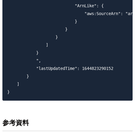
                            "ArnLike": {

                                "aws:SourceArn": "arn
                            }

                        }

                    }

                ]

            }

            ",

            "lastUpdatedTime": 1644823290152

        }

    ]

参考資料