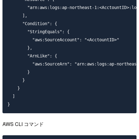
        "arn:aws:logs:ap-northeast-1:<AcctountID>:log
      ],

      "Condition": {

        "StringEquals": {

          "aws:SourceAccount": "<AcctountID>"

        },

        "ArnLike": {

          "aws:SourceArn": "arn:aws:logs:ap-northeast
        }

      }

    }

  ]

AWS CLI コマンド