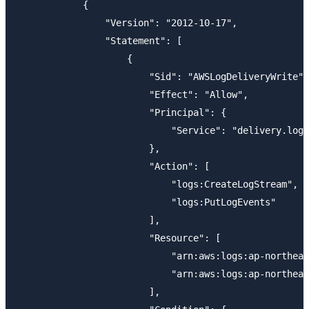
            {

                "Version": "2012-10-17",

                "Statement": [

                    {

                        "Sid": "AWSLogDeliveryWrite",

                        "Effect": "Allow",

                        "Principal": {

                            "Service": "delivery.logs
                        },

                        "Action": [

                            "logs:CreateLogStream",

                            "logs:PutLogEvents"

                        ],

                        "Resource": [

                            "arn:aws:logs:ap-northeas
                            "arn:aws:logs:ap-northeas
                        ],
