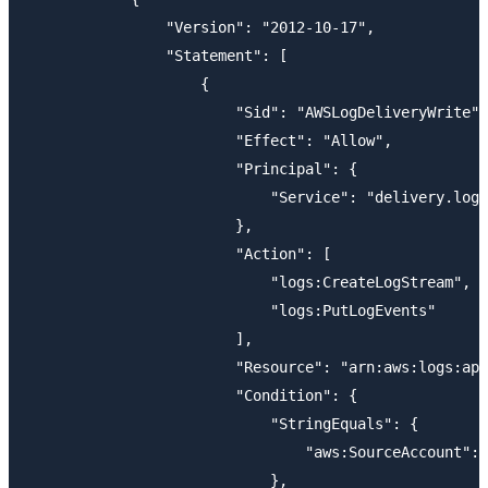
                "Version": "2012-10-17",

                "Statement": [

                    {

                        "Sid": "AWSLogDeliveryWrite",

                        "Effect": "Allow",

                        "Principal": {

                            "Service": "delivery.logs
                        },

                        "Action": [

                            "logs:CreateLogStream",

                            "logs:PutLogEvents"

                        ],

                        "Resource": "arn:aws:logs:ap-
                        "Condition": {

                            "StringEquals": {

                                "aws:SourceAccount": 
                            },
