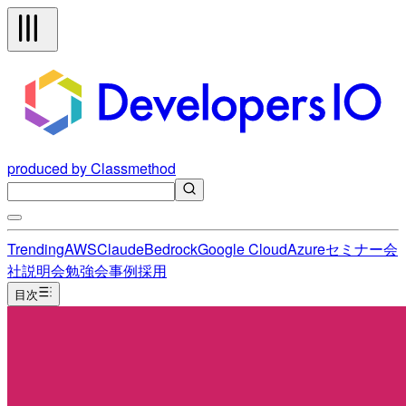
produced by Classmethod
Trending
AWS
Claude
Bedrock
Google Cloud
Azure
セミナー
会
社説明会
勉強会
事例
採用
目次