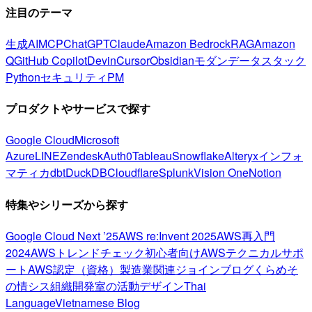
注目のテーマ
生成AI
MCP
ChatGPT
Claude
Amazon Bedrock
RAG
Amazon
Q
GitHub Copilot
Devin
Cursor
Obsidian
モダンデータスタック
Python
セキュリティ
PM
プロダクトやサービスで探す
Google Cloud
Microsoft
Azure
LINE
Zendesk
Auth0
Tableau
Snowflake
Alteryx
インフォ
マティカ
dbt
DuckDB
Cloudflare
Splunk
Vision One
Notion
特集やシリーズから探す
Google Cloud Next ’25
AWS re:Invent 2025
AWS再入門
2024
AWSトレンドチェック
初心者向け
AWSテクニカルサポ
ート
AWS認定（資格）
製造業関連
ジョインブログ
くらめそ
の情シス
組織開発室の活動
デザイン
Thai
Language
Vietnamese Blog