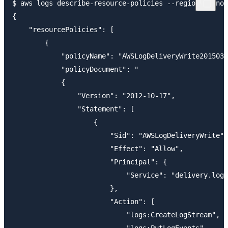
$ aws logs describe-resource-policies --region ap-nor
{

    "resourcePolicies": [

        {

            "policyName": "AWSLogDeliveryWrite2015031
            "policyDocument": "

            {

                "Version": "2012-10-17",

                "Statement": [

                    {

                        "Sid": "AWSLogDeliveryWrite",

                        "Effect": "Allow",

                        "Principal": {

                            "Service": "delivery.logs
                        },

                        "Action": [

                            "logs:CreateLogStream",

                            "logs:PutLogEvents"
