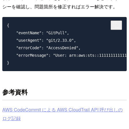
シーを確認し、問題箇所を修正すればエラー解決です。
{

    "eventName": "GitPull",

    "userAgent": "git/2.33.0",

    "errorCode": "AccessDenied",

    "errorMessage": "User: arn:aws:sts::111111111111:
参考資料
AWS CodeCommit による AWS CloudTrail API 呼び出しの
ログ記録