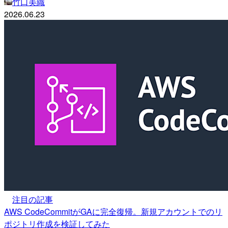
竹口美織
2026.06.23
注目の記事
AWS CodeCommitがGAに完全復帰。新規アカウントでのリ
ポジトリ作成を検証してみた