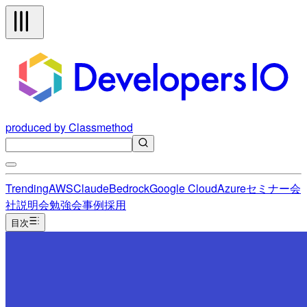
produced by Classmethod
Trending
AWS
Claude
Bedrock
Google Cloud
Azure
セミナー
会
社説明会
勉強会
事例
採用
目次