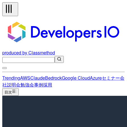
produced by Classmethod
Trending
AWS
Claude
Bedrock
Google Cloud
Azure
セミナー
会
社説明会
勉強会
事例
採用
目次