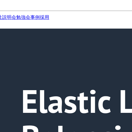
社説明会
勉強会
事例
採用