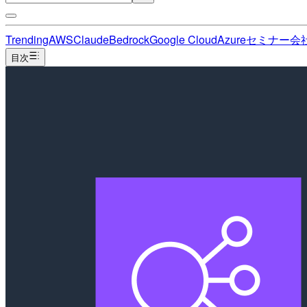
Trending
AWS
Claude
Bedrock
Google Cloud
Azure
セミナー
会
目次