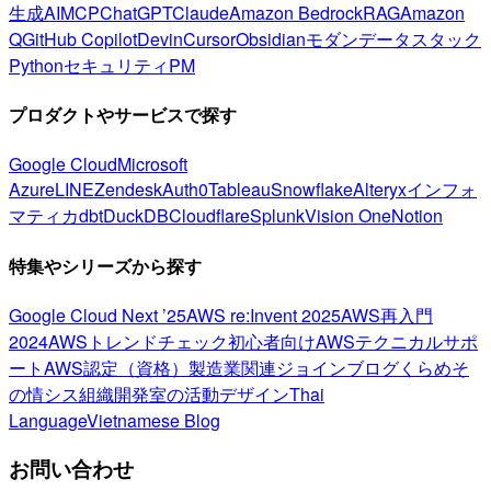
生成AI
MCP
ChatGPT
Claude
Amazon Bedrock
RAG
Amazon
Q
GitHub Copilot
Devin
Cursor
Obsidian
モダンデータスタック
Python
セキュリティ
PM
プロダクトやサービスで探す
Google Cloud
Microsoft
Azure
LINE
Zendesk
Auth0
Tableau
Snowflake
Alteryx
インフォ
マティカ
dbt
DuckDB
Cloudflare
Splunk
Vision One
Notion
特集やシリーズから探す
Google Cloud Next ’25
AWS re:Invent 2025
AWS再入門
2024
AWSトレンドチェック
初心者向け
AWSテクニカルサポ
ート
AWS認定（資格）
製造業関連
ジョインブログ
くらめそ
の情シス
組織開発室の活動
デザイン
Thai
Language
Vietnamese Blog
お問い合わせ