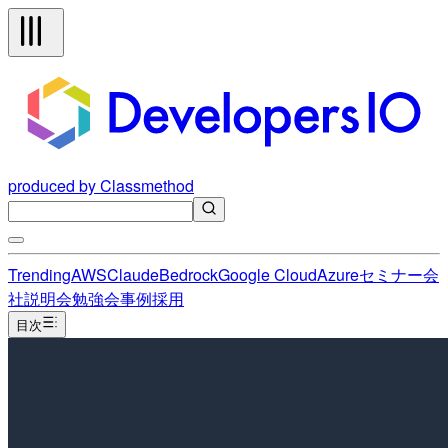
produced by Classmethod
Trending
AWS
Claude
Bedrock
Google Cloud
Azure
セミナー
会
社説明会
勉強会
事例
採用
目次