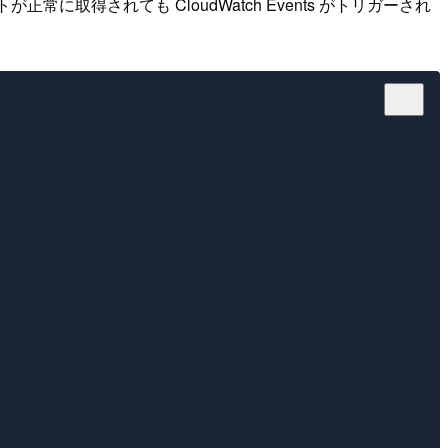
常に取得されても CloudWatch Events がトリガーされ