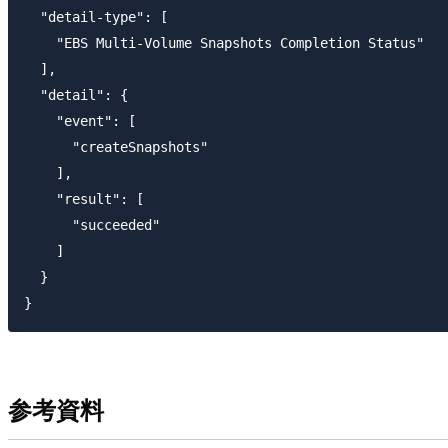
  "detail-type": [

    "EBS Multi-Volume Snapshots Completion Status"

  ],

  "detail": {

    "event": [

      "createSnapshots"

    ],

    "result": [

      "succeeded"

    ]

  }

参考資料