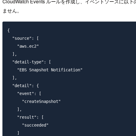
CloudWatch Events ルールを作成し、イベントソースに
ません。
{

  "source": [

    "aws.ec2"

  ],

  "detail-type": [

    "EBS Snapshot Notification"

  ],

  "detail": {

    "event": [

      "createSnapshot"

    ],

    "result": [

      "succeeded"

    ]
