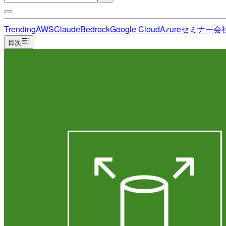
Trending
AWS
Claude
Bedrock
Google Cloud
Azure
セミナー
会
目次