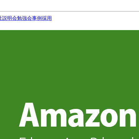
社説明会
勉強会
事例
採用