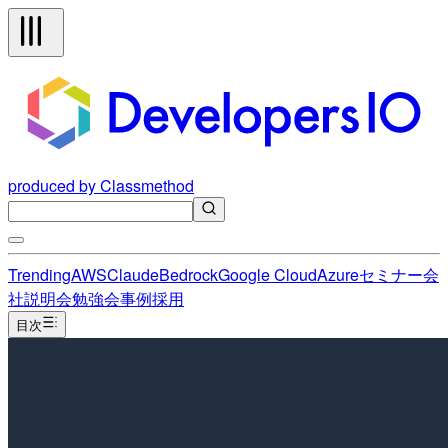
produced by Classmethod
Trending
AWS
Claude
Bedrock
Google Cloud
Azure
セミナー
会
社説明会
勉強会
事例
採用
目次