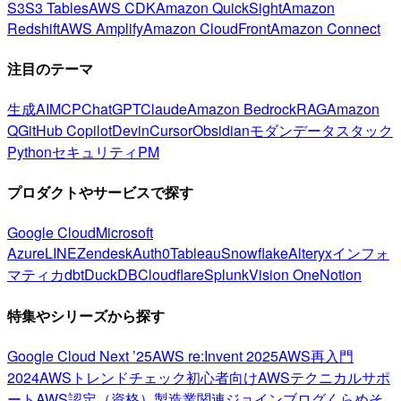
S3
S3 Tables
AWS CDK
Amazon QuickSight
Amazon
Redshift
AWS Amplify
Amazon CloudFront
Amazon Connect
注目のテーマ
生成AI
MCP
ChatGPT
Claude
Amazon Bedrock
RAG
Amazon
Q
GitHub Copilot
Devin
Cursor
Obsidian
モダンデータスタック
Python
セキュリティ
PM
プロダクトやサービスで探す
Google Cloud
Microsoft
Azure
LINE
Zendesk
Auth0
Tableau
Snowflake
Alteryx
インフォ
マティカ
dbt
DuckDB
Cloudflare
Splunk
Vision One
Notion
特集やシリーズから探す
Google Cloud Next ’25
AWS re:Invent 2025
AWS再入門
2024
AWSトレンドチェック
初心者向け
AWSテクニカルサポ
ート
AWS認定（資格）
製造業関連
ジョインブログ
くらめそ