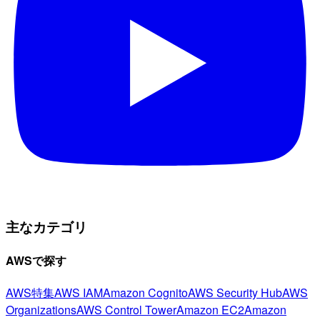
主なカテゴリ
AWSで探す
AWS特集
AWS IAM
Amazon Cognito
AWS Security Hub
AWS
Organizations
AWS Control Tower
Amazon EC2
Amazon