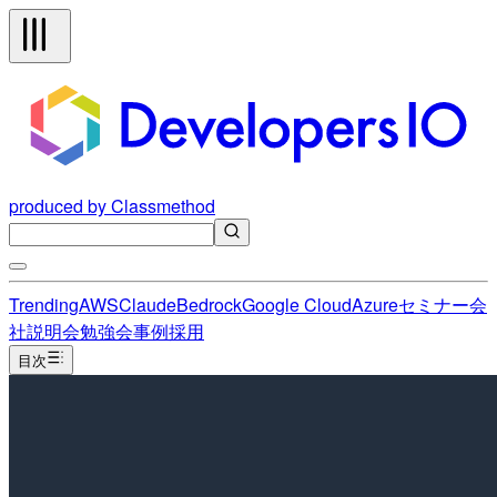
produced by Classmethod
Trending
AWS
Claude
Bedrock
Google Cloud
Azure
セミナー
会
社説明会
勉強会
事例
採用
目次