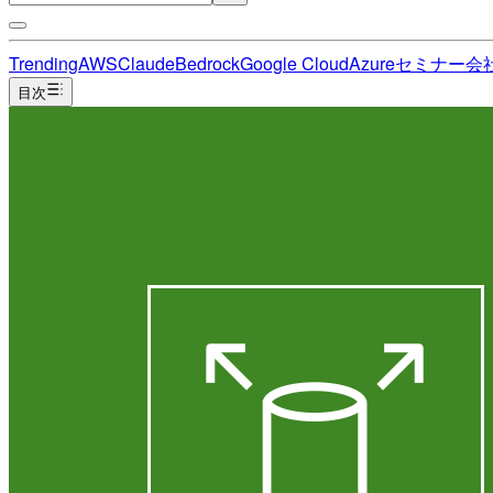
Trending
AWS
Claude
Bedrock
Google Cloud
Azure
セミナー
会
目次