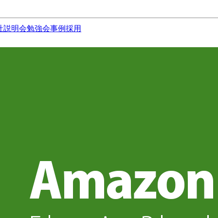
社説明会
勉強会
事例
採用