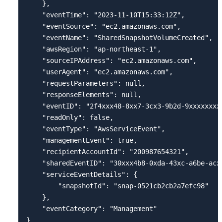
    },

    "eventTime": "2023-11-10T15:33:12Z",

    "eventSource": "ec2.amazonaws.com",

    "eventName": "SharedSnapshotVolumeCreated",

    "awsRegion": "ap-northeast-1",

    "sourceIPAddress": "ec2.amazonaws.com",

    "userAgent": "ec2.amazonaws.com",

    "requestParameters": null,

    "responseElements": null,

    "eventID": "2f4xxx48-8xx7-3cx3-9b2d-9xxxxxxxxx
    "readOnly": false,

    "eventType": "AwsServiceEvent",

    "managementEvent": true,

    "recipientAccountId": "200987654321",

    "sharedEventID": "30xxx4b8-0xda-43xc-a6be-acxx
    "serviceEventDetails": {

        "snapshotId": "snap-0521cb2cb2a7efc98"

    },

    "eventCategory": "Management"
