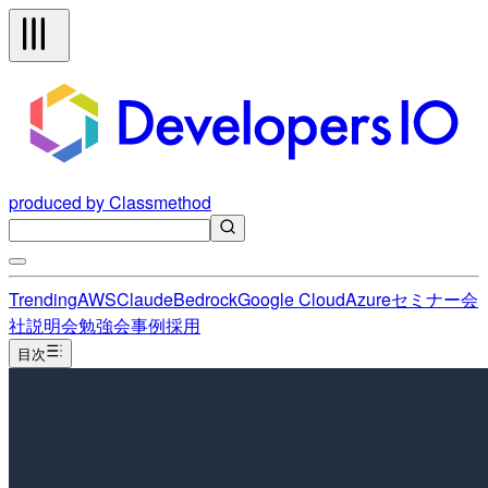
produced by Classmethod
Trending
AWS
Claude
Bedrock
Google Cloud
Azure
セミナー
会
社説明会
勉強会
事例
採用
目次