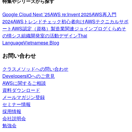
特集やシリーズから探す
Google Cloud Next ’25
AWS re:Invent 2025
AWS再入門
2024
AWSトレンドチェック
初心者向け
AWSテクニカルサポ
ート
AWS認定（資格）
製造業関連
ジョインブログ
くらめそ
の情シス
組織開発室の活動
デザイン
Thai
Language
Vietnamese Blog
お問い合わせ
クラスメソッドへの問い合わせ
DevelopersIOへのご意見
AWSに関するご相談
資料ダウンロード
メールマガジン登録
セミナー情報
採用情報
会社説明会
勉強会