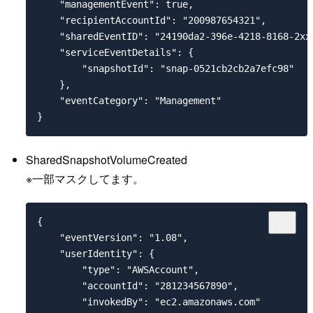
    "managementEvent": true,

    "recipientAccountId": "200987654321",

    "sharedEventID": "24190da2-396e-4218-8168-2xxx
    "serviceEventDetails": {

        "snapshotId": "snap-0521cb2cb2a7efc98"

    },

    "eventCategory": "Management"

SharedSnapshotVolumeCreated
※一部マスクしてます。
{

    "eventVersion": "1.08",

    "userIdentity": {

        "type": "AWSAccount",

        "accountId": "281234567890",

        "invokedBy": "ec2.amazonaws.com"
