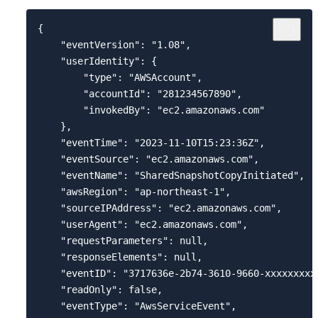
{

    "eventVersion": "1.08",

    "userIdentity": {

        "type": "AWSAccount",

        "accountId": "281234567890",

        "invokedBy": "ec2.amazonaws.com"

    },

    "eventTime": "2023-11-10T15:23:36Z",

    "eventSource": "ec2.amazonaws.com",

    "eventName": "SharedSnapshotCopyInitiated",

    "awsRegion": "ap-northeast-1",

    "sourceIPAddress": "ec2.amazonaws.com",

    "userAgent": "ec2.amazonaws.com",

    "requestParameters": null,

    "responseElements": null,

    "eventID": "3717636e-2b74-3610-9660-xxxxxxxxxx
    "readOnly": false,

    "eventType": "AwsServiceEvent",
