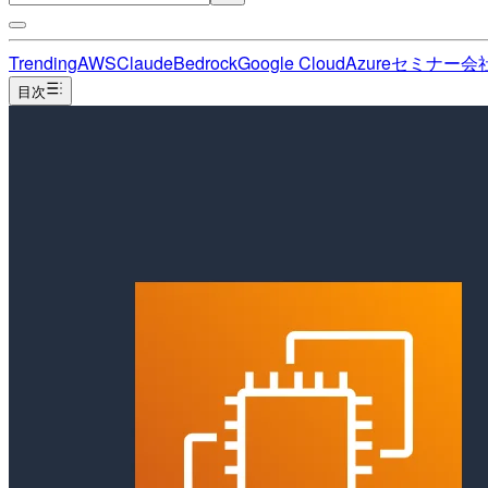
Trending
AWS
Claude
Bedrock
Google Cloud
Azure
セミナー
会
目次