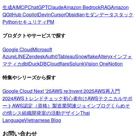
生成AI
MCP
ChatGPT
Claude
Amazon Bedrock
RAG
Amazon
Q
GitHub Copilot
Devin
Cursor
Obsidian
モダンデータスタック
Python
セキュリティ
PM
プロダクトやサービスで探す
Google Cloud
Microsoft
Azure
LINE
Zendesk
Auth0
Tableau
Snowflake
Alteryx
インフォ
マティカ
dbt
DuckDB
Cloudflare
Splunk
Vision One
Notion
特集やシリーズから探す
Google Cloud Next ’25
AWS re:Invent 2025
AWS再入門
2024
AWSトレンドチェック
初心者向け
AWSテクニカルサポ
ート
AWS認定（資格）
製造業関連
ジョインブログ
くらめそ
の情シス
組織開発室の活動
デザイン
Thai
Language
Vietnamese Blog
お問い合わせ