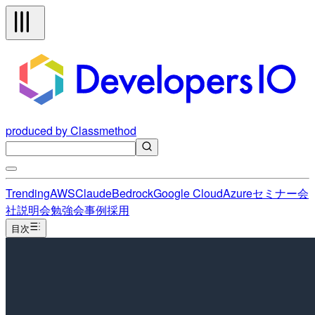
produced by Classmethod
Trending
AWS
Claude
Bedrock
Google Cloud
Azure
セミナー
会
社説明会
勉強会
事例
採用
目次