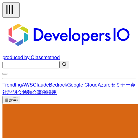
produced by Classmethod
Trending
AWS
Claude
Bedrock
Google Cloud
Azure
セミナー
会
社説明会
勉強会
事例
採用
目次