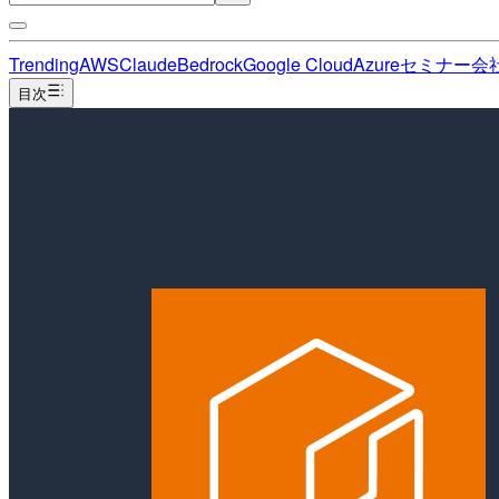
Trending
AWS
Claude
Bedrock
Google Cloud
Azure
セミナー
会
目次