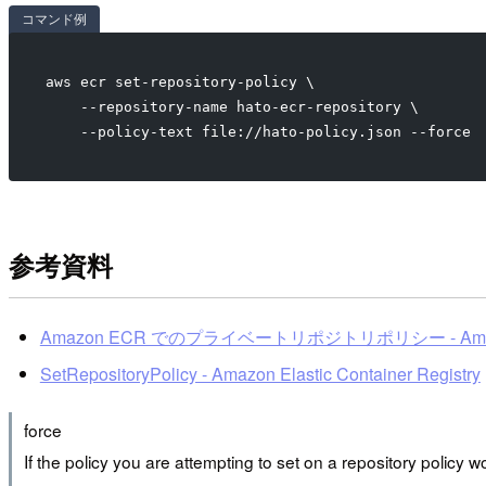
コマンド例
aws ecr set-repository-policy \
    --repository-name hato-ecr-repository \
    --policy-text file://hato-policy.json --force
参考資料
Amazon ECR でのプライベートリポジトリポリシー - Ama
SetRepositoryPolicy - Amazon Elastic Container Registry
force
If the policy you are attempting to set on a repository policy 