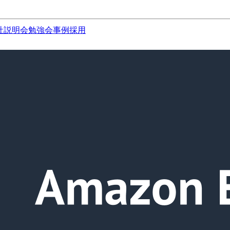
社説明会
勉強会
事例
採用