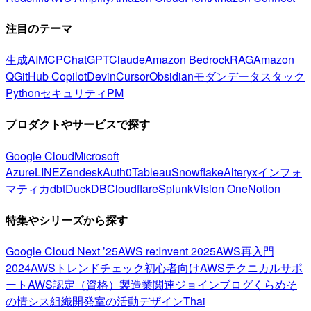
注目のテーマ
生成AI
MCP
ChatGPT
Claude
Amazon Bedrock
RAG
Amazon
Q
GitHub Copilot
Devin
Cursor
Obsidian
モダンデータスタック
Python
セキュリティ
PM
プロダクトやサービスで探す
Google Cloud
Microsoft
Azure
LINE
Zendesk
Auth0
Tableau
Snowflake
Alteryx
インフォ
マティカ
dbt
DuckDB
Cloudflare
Splunk
Vision One
Notion
特集やシリーズから探す
Google Cloud Next ’25
AWS re:Invent 2025
AWS再入門
2024
AWSトレンドチェック
初心者向け
AWSテクニカルサポ
ート
AWS認定（資格）
製造業関連
ジョインブログ
くらめそ
の情シス
組織開発室の活動
デザイン
Thai