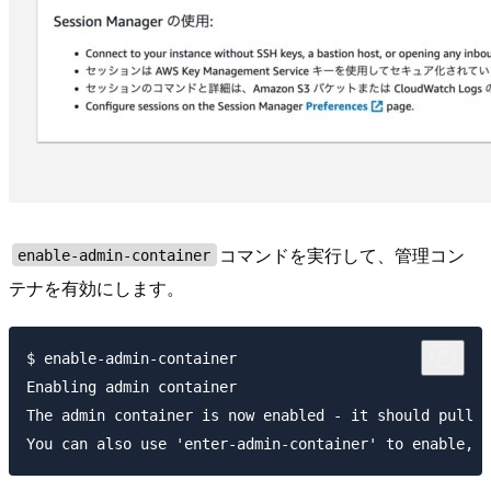
コマンドを実行して、管理コン
enable-admin-container
テナを有効にします。
$ enable-admin-container

Enabling admin container

The admin container is now enabled - it should pull a