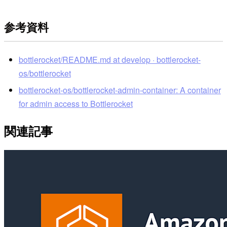
参考資料
bottlerocket/README.md at develop · bottlerocket-
os/bottlerocket
bottlerocket-os/bottlerocket-admin-container: A container
for admin access to Bottlerocket
関連記事