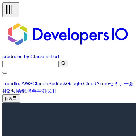
produced by Classmethod
Trending
AWS
Claude
Bedrock
Google Cloud
Azure
セミナー
会
社説明会
勉強会
事例
採用
目次