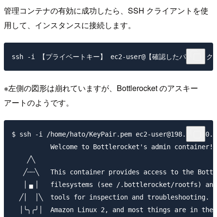
管理コンテナの有効に成功したら、SSH クライアントを使
用して、インスタンスに接続します。
※左側の図形は崩れていますが、Bottlerocket のアスキー
アートのようです。
$ ssh -i /home/hato/KeyPair.pem ec2-user@198.51.100.1

          Welcome to Bottlerocket's admin container!

    ╱╲

   ╱┄┄╲   This container provides access to the Bottl
   │▗▖│   filesystems (see /.bottlerocket/rootfs) and
  ╱│  │╲  tools for inspection and troubleshooting.  
  │╰╮╭╯│  Amazon Linux 2, and most things are in the 