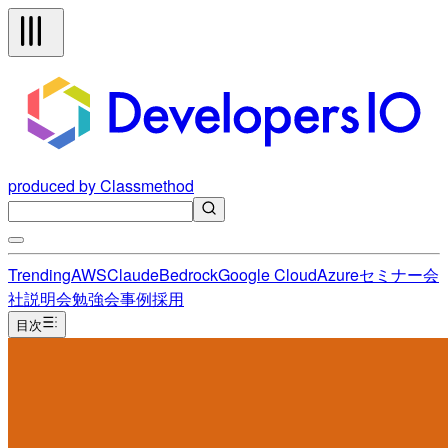
produced by Classmethod
Trending
AWS
Claude
Bedrock
Google Cloud
Azure
セミナー
会
社説明会
勉強会
事例
採用
目次