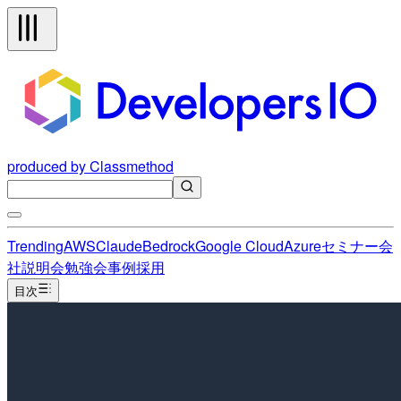
produced by Classmethod
Trending
AWS
Claude
Bedrock
Google Cloud
Azure
セミナー
会
社説明会
勉強会
事例
採用
目次