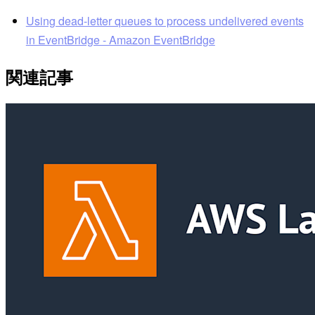
Using dead-letter queues to process undelivered events
in EventBridge - Amazon EventBridge
関連記事