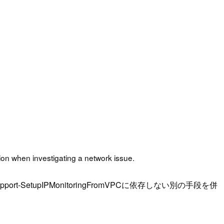
ion when investigating a network issue.
upIPMonitoringFromVPCに依存しない別の手段を併