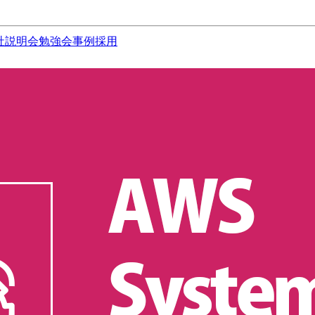
社説明会
勉強会
事例
採用