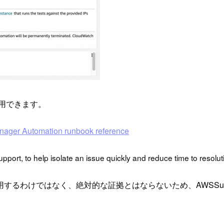
用できます。
ger Automation runbook reference
rt, to help isolate an issue quickly and reduce time to resolut
ではなく、絶対的な証拠とはならないため、AWSSupport-Set