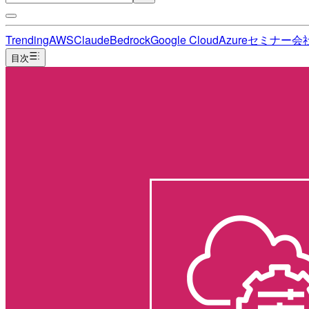
Trending
AWS
Claude
Bedrock
Google Cloud
Azure
セミナー
会
目次