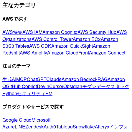
主なカテゴリ
AWSで探す
AWS特集
AWS IAM
Amazon Cognito
AWS Security Hub
AWS
Organizations
AWS Control Tower
Amazon EC2
Amazon
S3
S3 Tables
AWS CDK
Amazon QuickSight
Amazon
Redshift
AWS Amplify
Amazon CloudFront
Amazon Connect
注目のテーマ
生成AI
MCP
ChatGPT
Claude
Amazon Bedrock
RAG
Amazon
Q
GitHub Copilot
Devin
Cursor
Obsidian
モダンデータスタック
Python
セキュリティ
PM
プロダクトやサービスで探す
Google Cloud
Microsoft
Azure
LINE
Zendesk
Auth0
Tableau
Snowflake
Alteryx
インフォ