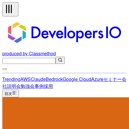
produced by Classmethod
Trending
AWS
Claude
Bedrock
Google Cloud
Azure
セミナー
会
社説明会
勉強会
事例
採用
目次