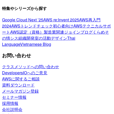
特集やシリーズから探す
Google Cloud Next ’25
AWS re:Invent 2025
AWS再入門
2024
AWSトレンドチェック
初心者向け
AWSテクニカルサポ
ート
AWS認定（資格）
製造業関連
ジョインブログ
くらめそ
の情シス
組織開発室の活動
デザイン
Thai
Language
Vietnamese Blog
お問い合わせ
クラスメソッドへの問い合わせ
DevelopersIOへのご意見
AWSに関するご相談
資料ダウンロード
メールマガジン登録
セミナー情報
採用情報
会社説明会