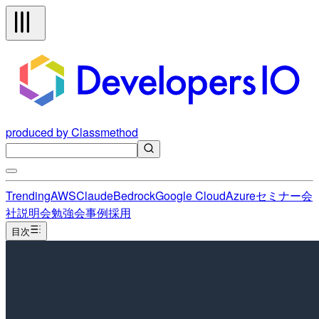
produced by Classmethod
Trending
AWS
Claude
Bedrock
Google Cloud
Azure
セミナー
会
社説明会
勉強会
事例
採用
目次