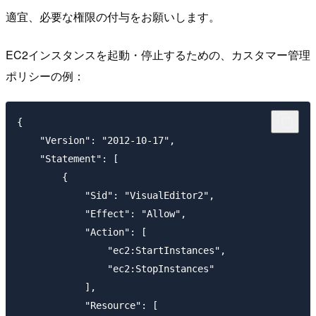
適宜、必要な権限の付与をお願いします。
EC2インスタンスを起動・停止するための、カスタマー管理
ポリシーの例：
{

    "Version": "2012-10-17",

    "Statement": [

        {

            "Sid": "VisualEditor2",

            "Effect": "Allow",

            "Action": [

                "ec2:StartInstances",

                "ec2:StopInstances"

            ],

            "Resource": [
