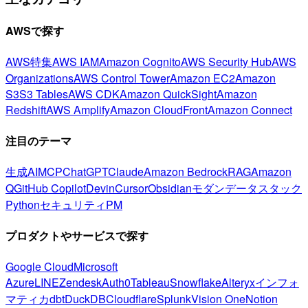
AWSで探す
AWS特集
AWS IAM
Amazon Cognito
AWS Security Hub
AWS
Organizations
AWS Control Tower
Amazon EC2
Amazon
S3
S3 Tables
AWS CDK
Amazon QuickSight
Amazon
Redshift
AWS Amplify
Amazon CloudFront
Amazon Connect
注目のテーマ
生成AI
MCP
ChatGPT
Claude
Amazon Bedrock
RAG
Amazon
Q
GitHub Copilot
Devin
Cursor
Obsidian
モダンデータスタック
Python
セキュリティ
PM
プロダクトやサービスで探す
Google Cloud
Microsoft
Azure
LINE
Zendesk
Auth0
Tableau
Snowflake
Alteryx
インフォ
マティカ
dbt
DuckDB
Cloudflare
Splunk
Vision One
Notion