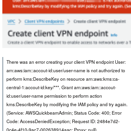
There was an error creating your client VPN endpoint User:
arn:aws:iam::accout-id:user/user-name is not authorized to
perform kms:DescribeKey on resource arn:aws:kms:ca-
central-1:accout-id:key/***. Grant arn:aws:iam::accout-
id:user/user-name permission to perform action
kms:DescribeKey by modifying the IAM policy and try again.
(Service: AWSQuickbeamAdmin; Status Code: 400; Error
Code: AccessDeniedException; Request ID: 2484e7d2-
0c4e-4f10-9ac7-002638914aac; Proxy: null)