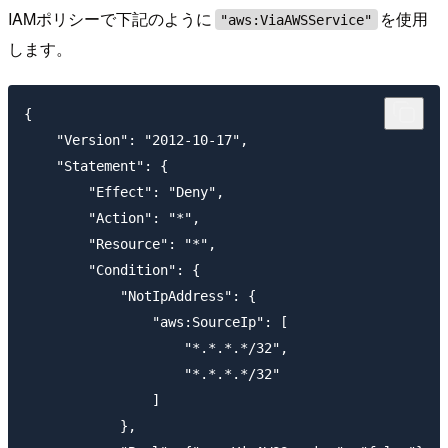
IAMポリシーで下記のように
を使用
"aws:ViaAWSService"
します。
{

    "Version": "2012-10-17",

    "Statement": {

        "Effect": "Deny",

        "Action": "*",

        "Resource": "*",

        "Condition": {

            "NotIpAddress": {

                "aws:SourceIp": [

                    "*.*.*.*/32",

                    "*.*.*.*/32"

                ]

            },
