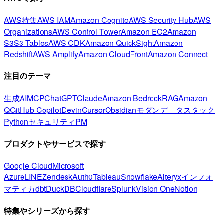
AWS特集
AWS IAM
Amazon Cognito
AWS Security Hub
AWS
Organizations
AWS Control Tower
Amazon EC2
Amazon
S3
S3 Tables
AWS CDK
Amazon QuickSight
Amazon
Redshift
AWS Amplify
Amazon CloudFront
Amazon Connect
注目のテーマ
生成AI
MCP
ChatGPT
Claude
Amazon Bedrock
RAG
Amazon
Q
GitHub Copilot
Devin
Cursor
Obsidian
モダンデータスタック
Python
セキュリティ
PM
プロダクトやサービスで探す
Google Cloud
Microsoft
Azure
LINE
Zendesk
Auth0
Tableau
Snowflake
Alteryx
インフォ
マティカ
dbt
DuckDB
Cloudflare
Splunk
Vision One
Notion
特集やシリーズから探す