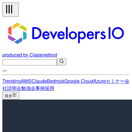
produced by Classmethod
Trending
AWS
Claude
Bedrock
Google Cloud
Azure
セミナー
会
社説明会
勉強会
事例
採用
目次