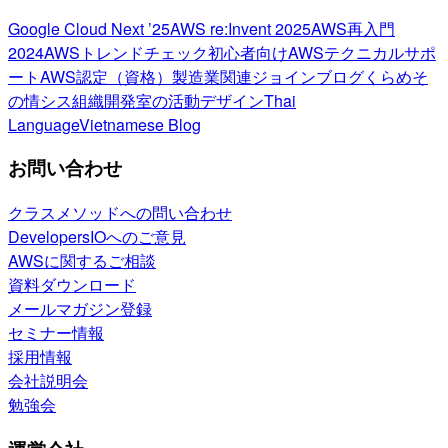
Google Cloud Next ’25
AWS re:Invent 2025
AWS再入門
2024
AWSトレンドチェック
初心者向け
AWSテクニカルサポ
ート
AWS認定（資格）
製造業関連
ジョインブログ
くらめそ
の情シス
組織開発室の活動
デザイン
Thai
Language
Vietnamese Blog
お問い合わせ
クラスメソッドへの問い合わせ
DevelopersIOへのご意見
AWSに関するご相談
資料ダウンロード
メールマガジン登録
セミナー情報
採用情報
会社説明会
勉強会