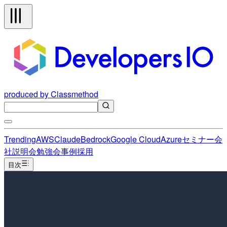
produced by Classmethod
Trending
AWS
Claude
Bedrock
Google Cloud
Azure
セミナー
会
社説明会
勉強会
事例
採用
目次