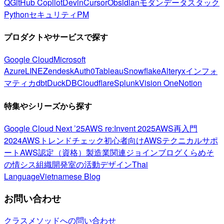
Q
GitHub Copilot
Devin
Cursor
Obsidian
モダンデータスタック
Python
セキュリティ
PM
プロダクトやサービスで探す
Google Cloud
Microsoft
Azure
LINE
Zendesk
Auth0
Tableau
Snowflake
Alteryx
インフォ
マティカ
dbt
DuckDB
Cloudflare
Splunk
Vision One
Notion
特集やシリーズから探す
Google Cloud Next ’25
AWS re:Invent 2025
AWS再入門
2024
AWSトレンドチェック
初心者向け
AWSテクニカルサポ
ート
AWS認定（資格）
製造業関連
ジョインブログ
くらめそ
の情シス
組織開発室の活動
デザイン
Thai
Language
Vietnamese Blog
お問い合わせ
クラスメソッドへの問い合わせ